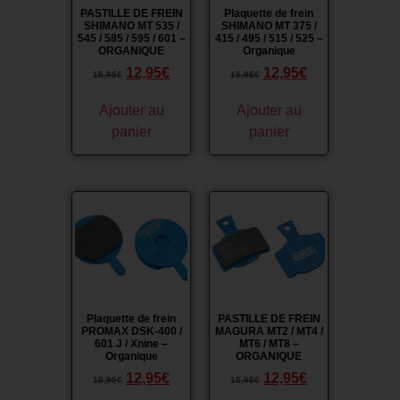
PASTILLE DE FREIN
Plaquette de frein
SHIMANO MT 535 /
SHIMANO MT 375 /
545 / 585 / 595 / 601 –
415 / 495 / 515 / 525 –
ORGANIQUE
Organique
12,95
€
12,95
€
15,95
€
15,95
€
Ajouter au
Ajouter au
panier
panier
Promo !
Promo !
Plaquette de frein
PASTILLE DE FREIN
PROMAX DSK-400 /
MAGURA MT2 / MT4 /
601 J / Xnine –
MT6 / MT8 –
Organique
ORGANIQUE
12,95
€
12,95
€
15,95
€
15,95
€