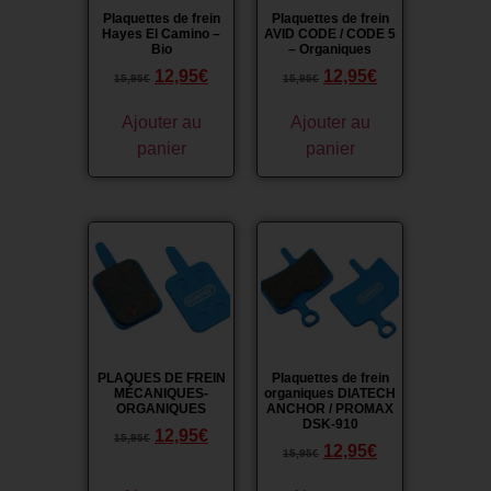
Plaquettes de frein
Plaquettes de frein
Hayes El Camino –
AVID CODE / CODE 5
Bio
– Organiques
12,95
€
12,95
€
15,95
€
15,95
€
Ajouter au
Ajouter au
panier
panier
Promo !
Promo !
PLAQUES DE FREIN
Plaquettes de frein
MÉCANIQUES-
organiques DIATECH
ORGANIQUES
ANCHOR / PROMAX
DSK-910
12,95
€
15,95
€
12,95
€
15,95
€