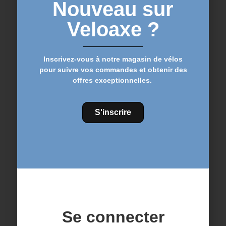
Nouveau sur
Promo !
Promo !
Veloaxe ?
Inscrivez-vous à notre magasin de vélos
pour suivre vos commandes et obtenir des
PLAQUES DE FREIN
Plaquettes de frein à
À ÉTRIER FORMULE
étrier CANNODALE
offres exceptionnelles.
– BIOLOGIQUES
CODA –
BIOLOGIQUES
12,95
€
15,95
€
12,95
€
15,95
€
S'inscrire
Ajouter au
Ajouter au
panier
panier
Promo !
Promo !
Se connecter