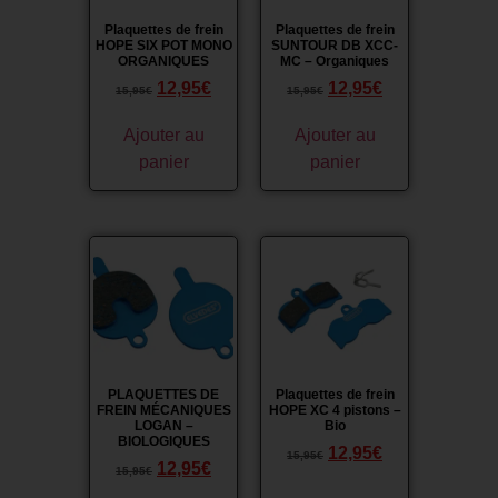
Plaquettes de frein
Plaquettes de frein
HOPE SIX POT MONO
SUNTOUR DB XCC-
ORGANIQUES
MC – Organiques
12,95
€
12,95
€
15,95
€
15,95
€
Ajouter au
Ajouter au
panier
panier
Promo !
Promo !
PLAQUETTES DE
Plaquettes de frein
FREIN MÉCANIQUES
HOPE XC 4 pistons –
LOGAN –
Bio
BIOLOGIQUES
12,95
€
15,95
€
12,95
€
15,95
€