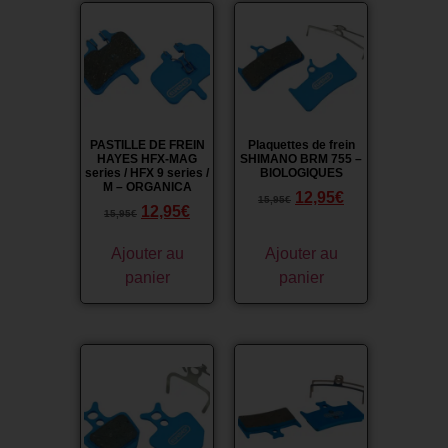
Promo !
Promo !
PASTILLE DE FREIN
Plaquettes de frein
HAYES HFX-MAG
SHIMANO BRM 755 –
series / HFX 9 series /
BIOLOGIQUES
M – ORGANICA
12,95
€
15,95
€
12,95
€
15,95
€
Ajouter au
Ajouter au
panier
panier
Promo !
Promo !