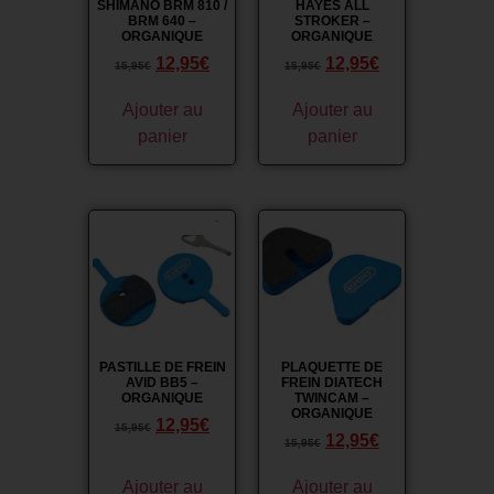
SHIMANO BRM 810 /
HAYES ALL
BRM 640 –
STROKER –
ORGANIQUE
ORGANIQUE
12,95
€
12,95
€
15,95
€
15,95
€
Ajouter au
Ajouter au
panier
panier
Promo !
Promo !
PASTILLE DE FREIN
PLAQUETTE DE
AVID BB5 –
FREIN DIATECH
ORGANIQUE
TWINCAM –
ORGANIQUE
12,95
€
15,95
€
12,95
€
15,95
€
Ajouter au
Ajouter au