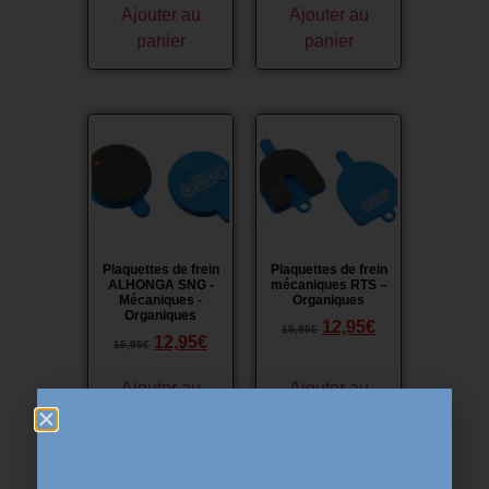
Ajouter au
Ajouter au
panier
panier
Promo !
Promo !
Plaquettes de frein
Plaquettes de frein
ALHONGA SNG -
mécaniques RTS –
Mécaniques -
Organiques
Organiques
12,95
€
15,95
€
12,95
€
15,95
€
Ajouter au
Ajouter au
panier
panier