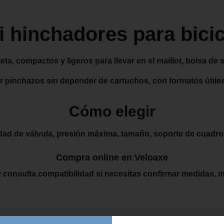
i hinchadores para bicic
a, compactos y ligeros para llevar en el maillot, bolsa de s
 pinchazos sin depender de cartuchos, con formatos útiles 
Cómo elegir
dad de válvula, presión máxima, tamaño, soporte de cuadro 
Compra online en Veloaxe
 consulta compatibilidad si necesitas confirmar medidas,