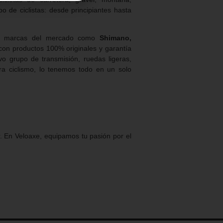
o de ciclistas: desde principiantes hasta
res marcas del mercado como
Shimano,
 con productos 100% originales y garantía
o grupo de transmisión, ruedas ligeras,
ara ciclismo, lo tenemos todo en un solo
. En Veloaxe, equipamos tu pasión por el