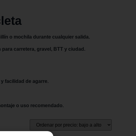
leta
illín o mochila durante cualquier salida.
para carretera, gravel, BTT y ciudad.
y facilidad de agarre.
 montaje o uso recomendado.