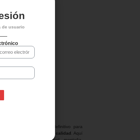
sesión
a de usuario
ctrónico
 de Veloaxe, tu destino definitivo para
orios de ciclismo de alta calidad
. Aquí
icletas de carretera, gravel, montaña,