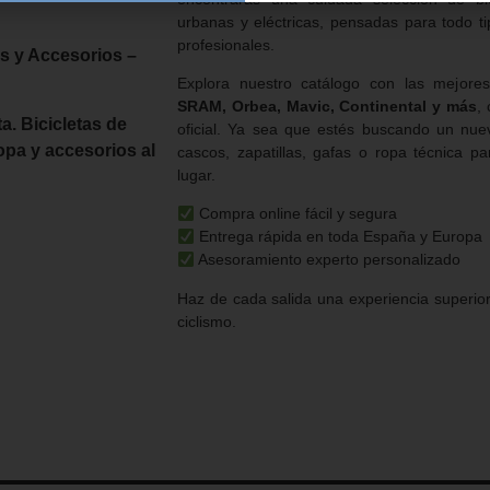
urbanas y eléctricas, pensadas para todo tip
profesionales.
s y Accesorios –
Explora nuestro catálogo con las mejo
SRAM, Orbea, Mavic, Continental y más
,
a. Bicicletas de
oficial. Ya sea que estés buscando un nuev
opa y accesorios al
cascos, zapatillas, gafas o ropa técnica p
lugar.
Compra online fácil y segura
Entrega rápida en toda España y Europa
Asesoramiento experto personalizado
Haz de cada salida una experiencia superior
ciclismo.