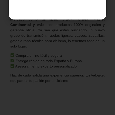
principiantes hasta profesionales.
Explora nuestro catálogo con las mejores marcas del
mercado como
Shimano, SRAM, Orbea, Mavic,
Continental y más
, con productos 100% originales y
garantía oficial. Ya sea que estés buscando un nuevo
grupo de transmisión, ruedas ligeras, cascos, zapatillas,
gafas o ropa técnica para ciclismo, lo tenemos todo en un
solo lugar.
Compra online fácil y segura
Entrega rápida en toda España y Europa
Asesoramiento experto personalizado
Haz de cada salida una experiencia superior. En Veloaxe,
equipamos tu pasión por el ciclismo.