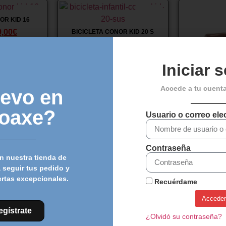
¡Oferta!
¡Oferta!
OR KID 16
9,00
€
BICICLETA CONOR KID 20 S
269,00
€
299,00
€
Iniciar 
Accede a tu cuent
evo en
loaxe?
Usuario o correo ele
BICICLETA 
329,00
Contraseña
arrito
Añadir al carrito
Añadi
n nuestra tienda de
 seguir tus pedido y
ertas excepcionales.
Recuérdame
Acceder
egístrate
¿Olvidó su contraseña?