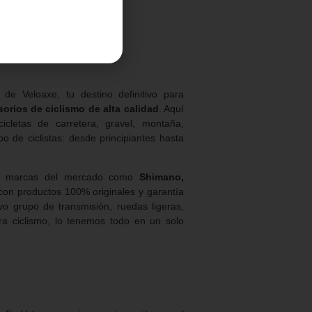
 de Veloaxe, tu destino definitivo para
orios de ciclismo de alta calidad
. Aquí
icletas de carretera, gravel, montaña,
o de ciclistas: desde principiantes hasta
res marcas del mercado como
Shimano,
 con productos 100% originales y garantía
o grupo de transmisión, ruedas ligeras,
ara ciclismo, lo tenemos todo en un solo