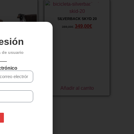
¡Oferta!
¡Oferta!
SILVERBACK SKYD 20
349,00
€
399,00
€
sesión
a de usuario
ctrónico
CONOR HALEBOP 20
295,00
€
€
r al carrito
Añadir al carrito