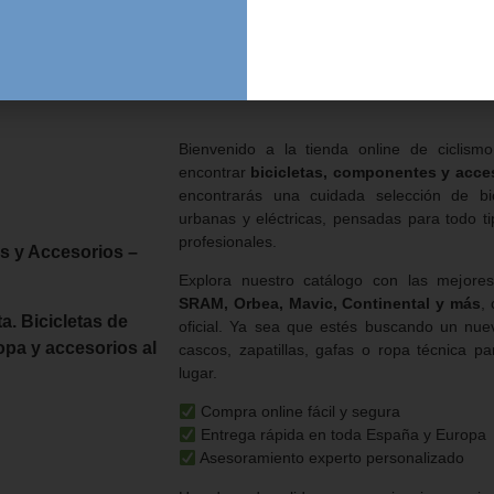
Bienvenido a la tienda online de ciclismo
encontrar
bicicletas, componentes y acces
encontrarás una cuidada selección de bic
urbanas y eléctricas, pensadas para todo tip
profesionales.
s y Accesorios –
Explora nuestro catálogo con las mejo
SRAM, Orbea, Mavic, Continental y más
,
a. Bicicletas de
oficial. Ya sea que estés buscando un nuev
opa y accesorios al
cascos, zapatillas, gafas o ropa técnica p
lugar.
Compra online fácil y segura
Entrega rápida en toda España y Europa
Asesoramiento experto personalizado