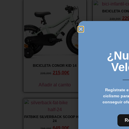
¡Oferta!
BICICLETA CON
22
249,00
€
¿Nu
Ve
BICICLETA CONOR KID 14
215,00
€
239,00
€
Añadir al carrito
Añadir al c
Regístrate e
ciclismo para
conseguir of
¡Oferta!
FATBIKE SILVERBACK SCOOP HALF
R
24
649,00
€
799,00
€