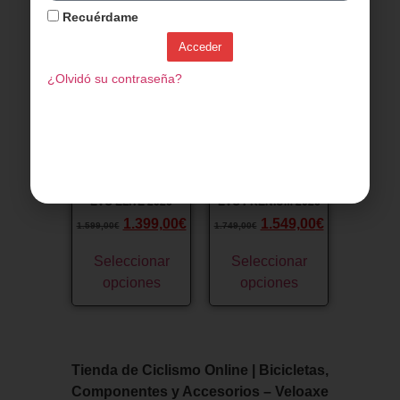
opciones
opciones
Recuérdame
Acceder
¡Oferta!
¡Oferta!
¿Olvidó su contraseña?
SENSA CINTURA
SENSA CINTURA
EVO ELITE 2026
EVO PRENIUM 2026
1.399,00
€
1.549,00
€
1.599,00
€
1.749,00
€
Seleccionar
Seleccionar
opciones
opciones
Tienda de Ciclismo Online | Bicicletas,
Componentes y Accesorios – Veloaxe