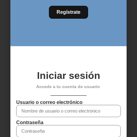
SENSA TRAVEL EVO
SENSA SUPERLIGHT
Regístrate
DISC 2026
EVO 2026
1.299,00
€
1.299,00
€
1.449,00
€
1.449,00
€
Seleccionar
Seleccionar
opciones
opciones
¡Oferta!
¡Oferta!
Iniciar sesión
Accede a tu cuenta de usuario
Usuario o correo electrónico
SENSA SUPERLIGHT
SENSA CINTURA
EVO 2026
LIMITED 2026
1.299,00
€
1.349,00
€
1.449,00
€
1.499,00
€
Contraseña
Seleccionar
Seleccionar