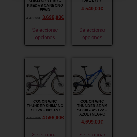
SHIMANO XT DI2 –
12v – ROJO
RUEDAS CARBONO
4.549,00
€
FFWD
3.699,00
€
4.399,00
€
Seleccionar
Seleccionar
opciones
opciones
¡Oferta!
CONOR WRC
CONOR WRC
THUNDER SHIMANO
THUNDER SRAM
XT 12v – NEGRO
S1000 AXS 12v –
AZUL / NEGRO
4.599,00
€
4.799,00
€
4.699,00
€
Seleccionar
Seleccionar