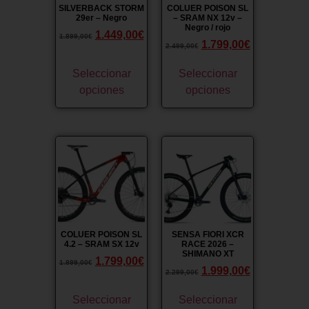
SILVERBACK STORM
COLUER POISON SL
29er – Negro
– SRAM NX 12v –
Negro / rojo
1.449,00
€
1.899,00
€
1.799,00
€
2.499,00
€
Seleccionar
Seleccionar
opciones
opciones
¡Oferta!
¡Oferta!
COLUER POISON SL
SENSA FIORI XCR
4.2 – SRAM SX 12v
RACE 2026 –
SHIMANO XT
1.799,00
€
1.899,00
€
1.999,00
€
2.299,00
€
Seleccionar
Seleccionar