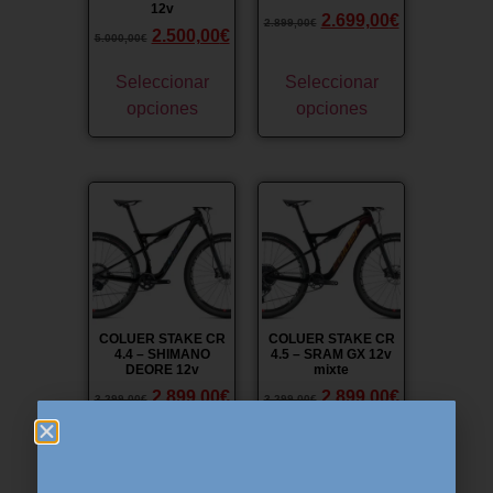
12v
2.699,00
€
2.899,00
€
2.500,00
€
5.000,00
€
Seleccionar
Seleccionar
opciones
opciones
¡Oferta!
¡Oferta!
COLUER STAKE CR
COLUER STAKE CR
4.4 – SHIMANO
4.5 – SRAM GX 12v
DEORE 12v
mixte
2.899,00
€
2.899,00
€
3.299,00
€
3.299,00
€
Seleccionar
Seleccionar
opciones
opciones