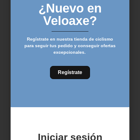
¿Nuevo en
Veloaxe?
¡Oferta!
Regístrate en nuestra tienda de ciclismo
para seguir tus pedido y conseguir ofertas
excepcionales.
CONOR WRC STORM
CONOR WRC XTREM
29 TRAIL SHIMANO
29 SHIMANO XT 12v –
DEORE 12v – AZUL
DUOCROMO
Regístrate
2.899,00
€
3.299,00
€
3.499,00
€
Seleccionar
Seleccionar
opciones
opciones
¡Oferta!
¡Oferta!
Iniciar sesión