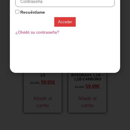
carrito
carrito
Recuérdame
Acceder
¡Oferta!
¡Oferta!
¿Olvidó su contraseña?
DIRECCION FSA
JUEGO DE
ORBIT C-40 1.1/8 –
DIRECCION FSA
1.5
INTEGRADA 1,1/8 –
1,1/5 CARBONO
59,95
€
81,00
€
59,99
€
81,00
€
Añadir al
Añadir al
carrito
carrito