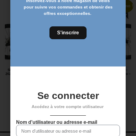
Inscrivez-vous à notre magasin de vélos
Promo !
Promo !
pour suivre vos commandes et obtenir des
offres exceptionnelles.
S'inscrire
SENSA GIULIA GT – PROJECT Z –
SENSA GIULIA GT – PROJET Z –
2027 – SHIMANO ULTEGRA DI2 12v –
2027 – SHIMANO ULTEGRA DI2 12v –
Gris Polonais
Rouge Bordeaux
5.699,00
€
4.099,00
€
5.699,00
€
4.099,00
€
Se connecter
Choix des options
Choix des options
Accédez à votre compte utilisateur
Nom d'utilisateur ou adresse e-mail