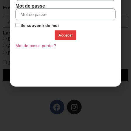
Mot de passe
Envie de recevoir nos nouveautés et nos offres ?
Se souvenir de moi
Langue :
Accéder
Espagnol
Anglais
Mot de passe perdu ?
Français
J'accepte la
Politique de confidentialité
Envoyer