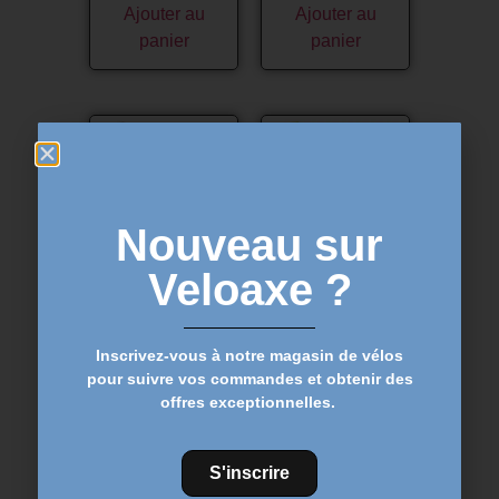
Ajouter au
Ajouter au
panier
panier
Promo !
Promo !
Nouveau sur
Veloaxe ?
PORTE-BIDON ELITE
PORTE-BIDON ELITE
CUSTOM RACE PLUS
CUSTOM RACE PLUS
– Noir mat
– Jaune fluo
12,99
€
12,99
€
15,99
€
15,99
€
Inscrivez-vous à notre magasin de vélos
pour suivre vos commandes et obtenir des
Ajouter au
Ajouter au
offres exceptionnelles.
panier
panier
S'inscrire
Promo !
Promo !