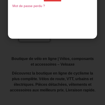
Porte-bouteille TACX
Mot de passe perdu ?
DEVA en
carbone/résine –
Orange
14,99
€
19,99
€
Ajouter au
panier
Boutique de vélo en ligne | Vélos, composants
et accessoires – Veloaxe
Découvrez la boutique en ligne de cyclisme la
plus complète. Vélos de route, VTT, urbains et
électriques. Pièces détachées, vêtements et
accessoires aux meilleurs prix. Livraison rapide.