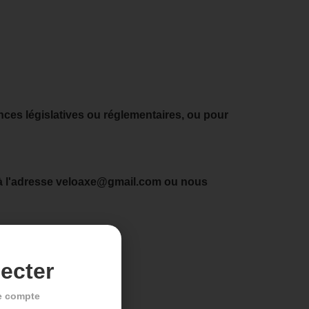
nces législatives ou réglementaires, ou pour
 à l'adresse veloaxe@gmail.com ou nous
ecter
e compte