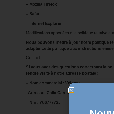
– Mozilla Firefox
– Safari
– Internet Explorer
Modifications apportées à la politique relative a
Nous pouvons mettre à jour notre politique re
adapter cette politique aux instructions émi
Contact
Si vous avez des questions concernant la po
rendre visite à notre adresse postale :
– Nom commercial :
Véloaxe
- Adresse:
Calle Carnecería 19, CP : 14420, Vi
– NIE :
Y6677773J
Nouv