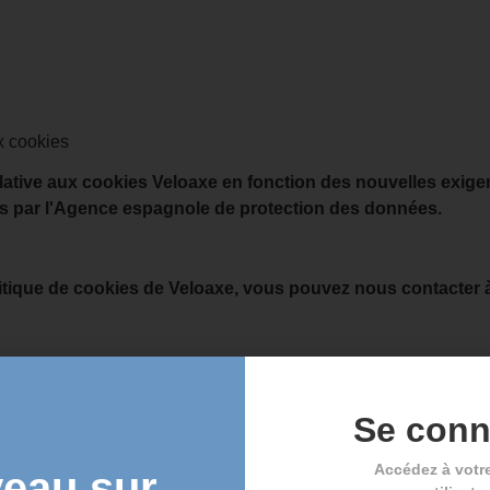
ux cookies
lative aux cookies Veloaxe en fonction des nouvelles exige
ses par l'Agence espagnole de protection des données.
litique de cookies de Veloaxe, vous pouvez nous contacter
llafranca de Córdoba
Se conn
Accédez à votr
eau sur