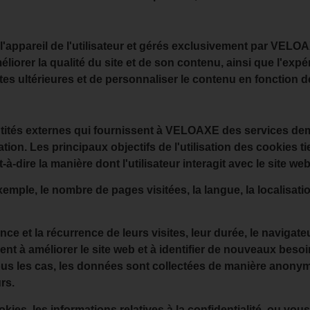
l'appareil de l'utilisateur et gérés exclusivement par VEL
éliorer la qualité du site et de son contenu, ainsi que l'exp
isites ultérieures et de personnaliser le contenu en fonction 
s entités externes qui fournissent à VELOAXE des services d
ation. Les principaux objectifs de l'utilisation des cookies t
à-dire la manière dont l'utilisateur interagit avec le site web
ple, le nombre de pages visitées, la langue, la localisation
ce et la récurrence de leurs visites, leur durée, le navigateur
nt à améliorer le site web et à identifier de nouveaux besoi
us les cas, les données sont collectées de manière anonym
rs.
kies, les informations relatives à la confidentialité, ou vou