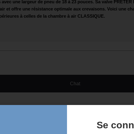
avec une largeur de pneu de 18 à 23 pouces. Sa valve
PRÊTER
air et offre une résistance optimale aux crevaisons. Voici une ch
érieures à celles de la chambre à air
CLASSIQUE.
Chat
Se conn