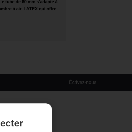
Le tube de 60 mm s'adapte à
ambre à air.
LATEX
qui offre
Écrivez-nous
ecter