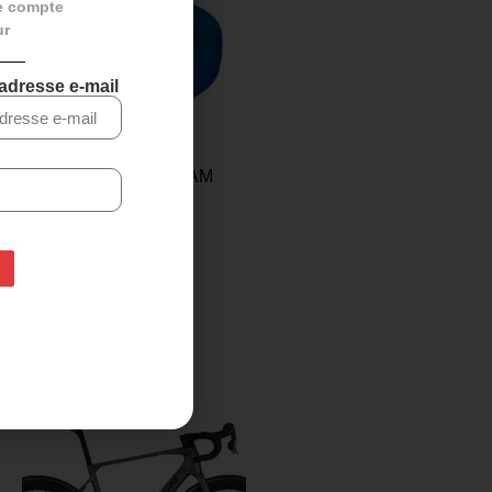
e compte
ur
 adresse e-mail
Ruban de guidon SRAM
SUPERCORK – Bleu
20,00
€
14,95
€
Ajouter au panier