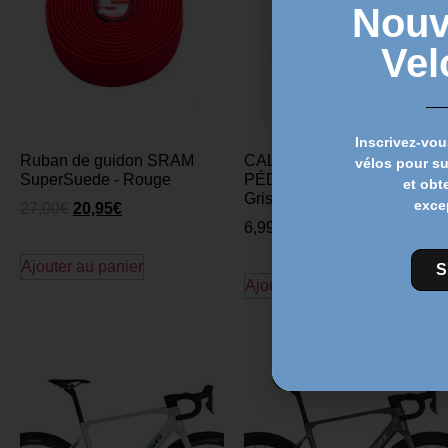
Nouv
Vel
Inscrivez-vou
Ruban de guidon SRAM
CALES ROTO POUR
vélos pour s
SuperSuede - Rouge
PÉDALES LOOK KEO –
et obt
Gris 4,5°
exce
27,00
€
20,95
€
6,99
€
Ajouter au panier
S
Ajouter au panier