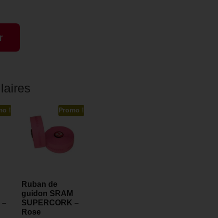
r
laires
mo !
Promo !
Ruban de
guidon SRAM
 –
SUPERCORK –
Rose