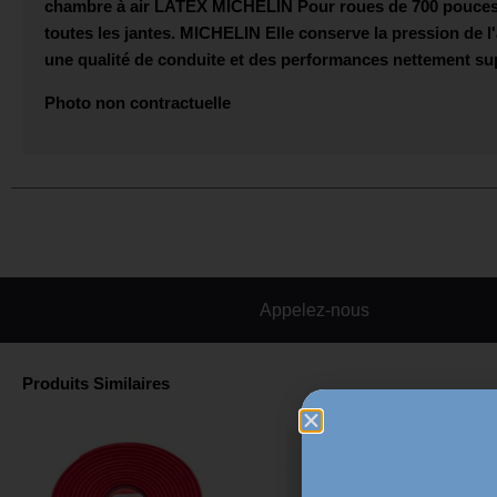
chambre à air
LATEX MICHELIN
Pour roues de 700 pouces 
toutes les jantes.
MICHELIN
Elle conserve la pression de l'
une qualité de conduite et des performances nettement sup
Photo non contractuelle
Appelez-nous
Produits Similaires