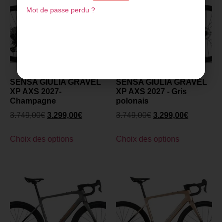
Mot de passe perdu ?
SENSA GIULIA GRAVEL
SENSA GIULIA GRAVEL
XP AXS 2027-
XP AXS 2027 - Gris
Champagne
polonais
3.749,00
€
3.299,00
€
3.749,00
€
3.299,00
€
Choix des options
Choix des options