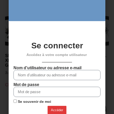
Se connecter
Accédez à votre compte utilisateur
SENSA GIULIA GRAVEL
SENSA GIULIA GRAVEL
XP PROJECT Z 2027 -
XP PROJECT Z 2027 -
Gris polonais
Champagne
Nom d'utilisateur ou adresse e-mail
3.299,00
€
2.899,00
€
3.299,00
€
2.899,00
€
Mot de passe
Choix des options
Choix des options
Se souvenir de moi
Accéder