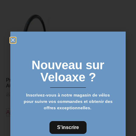
Nouveau sur
Veloaxe ?
Pneu HUTCHINSON
ACROBAT 700×37
22,90
€
20,89
€
Inscrivez-vous à notre magasin de vélos
pour suivre vos commandes et obtenir des
offres exceptionnelles.
Ajouter au panier
Découvrez plus de produits
S'inscrire