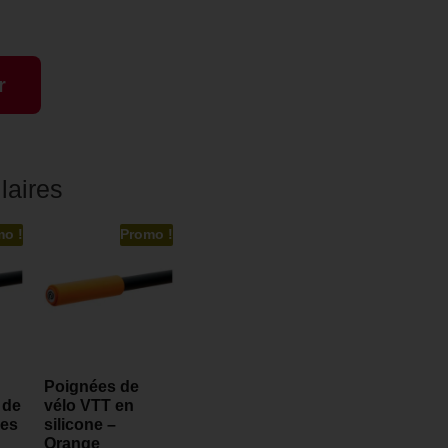
r
laires
mo !
Promo !
Poignées de
 de
vélo VTT en
res
silicone –
Orange