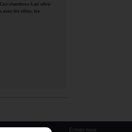
Ces chambres à air ultra-
 avec les vélos, les
Écrivez-nous