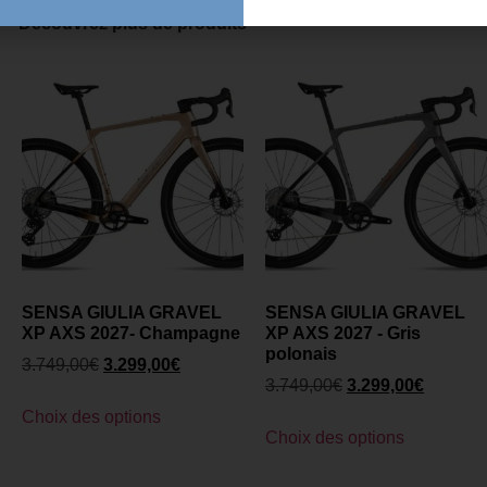
Découvrez plus de produits
SENSA GIULIA GRAVEL
SENSA GIULIA GRAVEL
XP AXS 2027- Champagne
XP AXS 2027 - Gris
polonais
3.749,00
€
3.299,00
€
3.749,00
€
3.299,00
€
Choix des options
Choix des options