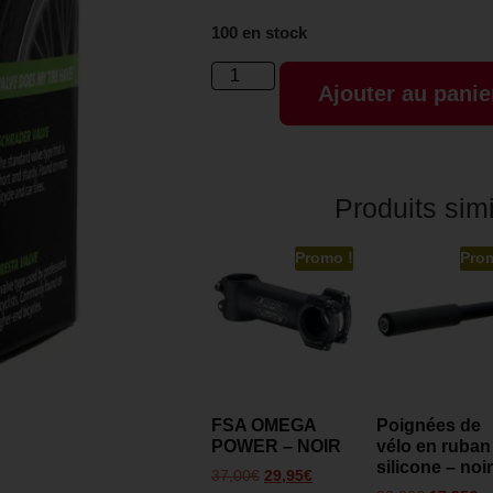
100 en stock
Ajouter au panie
Produits simi
Promo !
Pro
FSA OMEGA
Poignées de
POWER – NOIR
vélo en ruban
silicone – noi
37,00
€
29,95
€