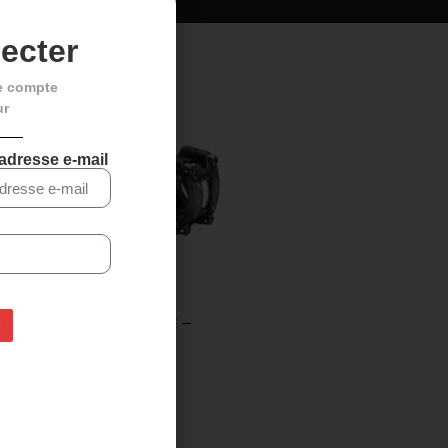
ecter
e compte
ur
 adresse e-mail
FSA OMEGA POWER –
NOIR
37,00
€
29,95
€
Choix des options