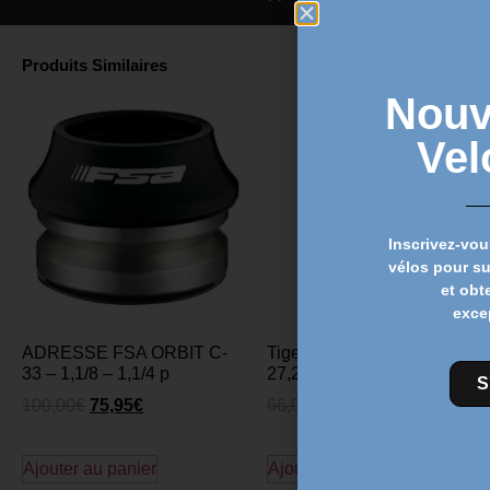
Produits Similaires
Nouv
Vel
Inscrivez-vou
vélos pour s
et obt
exce
ADRESSE FSA ORBIT C-
Tige de selle FSA Energy –
33 – 1,1/8 – 1,1/4 p
27,2 mm
S
100,00
€
75,95
€
66,00
€
55,95
€
Ajouter au panier
Ajouter au panier