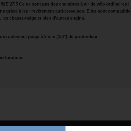
IME 27,5
Ce ne sont pas des chambres à air de vélo ordinaires ! 
ns grâce à leur revêtement anti-crevaison. Elles sont compatibles
, les chasse-neige et bien d'autres engins.
de roulement jusqu'à 3 mm (1/8″) de profondeur.
perforations.
Chat