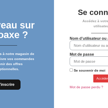
Se conn
Accédez à votr
eau sur
utilisate
oaxe ?
Nom d'utilisateur ou
s à notre magasin de
Mot de passe
uivre vos commandes
enir des offres
ptionnelles.
Se souvenir de moi
Tige de selle DEDA MUD
Tige de selle FSA
Accéder
PEAK – 31,6 mm
GOSSAMER – 27,2 mm
'inscrire
Mot de passe perdu ?
52,03
€
41,95
€
44,95
€
36,95
€
Ajouter au panier
Ajouter au panier