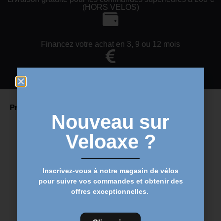
(HORS VELOS)
Financez votre achat en 3, 9 ou 12 mois
Meilleur prix
Produits Similaires
Nouveau sur
Veloaxe ?
Inscrivez-vous à notre magasin de vélos
pour suivre vos commandes et obtenir des
offres exceptionnelles.