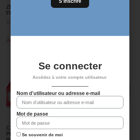
S'inscrire
ZEFAL SKIN ARMOR
Ruban de guidon SRAM
FRAME PROTECTION – L
SUPERCORK – Rose
19,95
€
16,95
€
20,00
€
14,95
€
Ajouter au panier
Ajouter au panier
Se connecter
Accédez à votre compte utilisateur
Nom d'utilisateur ou adresse e-mail
Mot de passe
CALES ROTO POUR
Rallonge en aluminium
PÉDALES LOOK KEO –
FSA – 20 mm
Se souvenir de moi
Rouge 9°