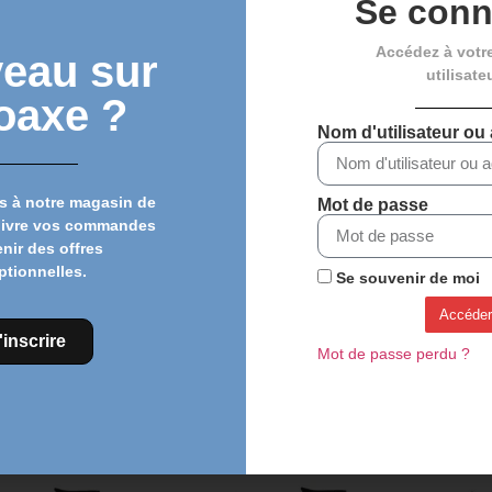
Se conn
Accédez à votr
eau sur
utilisate
oaxe ?
Nom d'utilisateur ou
s à notre magasin de
Mot de passe
uivre vos commandes
enir des offres
ZIPP SERVICE COURSE
Poignées VTT SRAM –
ptionnelles.
Se souvenir de moi
POWER 6° – NOIR
Blanches
Accéder
62,00
€
51,00
€
27,00
€
21,95
€
'inscrire
Mot de passe perdu ?
Choix des options
Ajouter au panier
Découvrez plus de produits