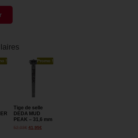
r
laires
mo !
Promo !
Tige de selle
MER
DEDA MUD
PEAK – 31,6 mm
52,03
€
41,95
€