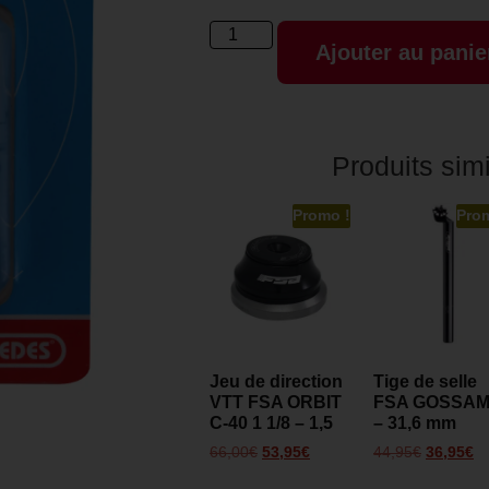
Ajouter au panie
Produits simi
Promo !
Pro
Jeu de direction
Tige de selle
VTT FSA ORBIT
FSA GOSSA
C-40 1 1/8 – 1,5
– 31,6 mm
66,00
€
53,95
€
44,95
€
36,95
€