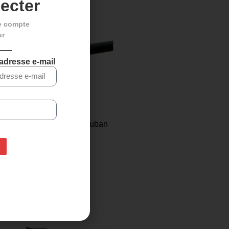
ecter
e compte
ur
 adresse e-mail
Poignées de vélo en ruban
de silicone – noires
20,00
€
17,95
€
Ajouter au panier