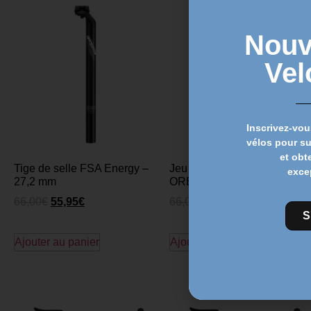
Nouv
Vel
Inscrivez-vou
vélos pour s
et obt
Tige de selle FSA Energy –
Jeu de direction VTT FSA
exce
27,2 mm
ORBIT C-40 1 1/8 – 1,5
66,00
€
55,95
€
66,00
€
53,95
€
S
Ajouter au panier
Ajouter au panier