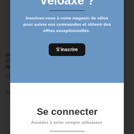
Veloaxe ?
Inscrivez-vous à notre magasin de vélos
pour suivre vos commandes et obtenir des
offres exceptionnelles.
S'inscrire
PORTE-BIDON ELITE
CUSTOM RACE PLUS –
Noir brillant bleu
15,99
€
12,99
€
Ajouter au panier
Découvrez plus de produits
Se connecter
Accédez à votre compte utilisateur