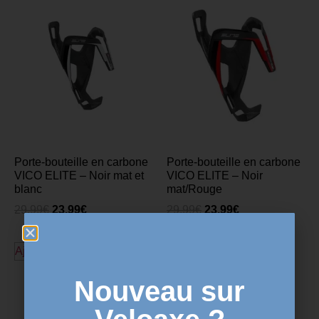
Porte-bouteille en carbone
Porte-bouteille en carbone
VICO ELITE – Noir mat et
VICO ELITE – Noir
blanc
mat/Rouge
29,99
€
23,99
€
29,99
€
23,99
€
Ajouter au panier
Ajouter au panier
Nouveau sur