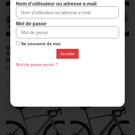
Nom d'utilisateur ou adresse e-mail
Mot de passe
Se souvenir de moi
SENSA GIULIA GRAVEL
SENSA GIULIA GRAVEL
XP PROJECT Z 2027 -
XP PROJECT Z 2027 -
Accéder
Gris polonais
Champagne
Mot de passe perdu ?
3.299,00
€
2.899,00
€
3.299,00
€
2.899,00
€
Choix des options
Choix des options