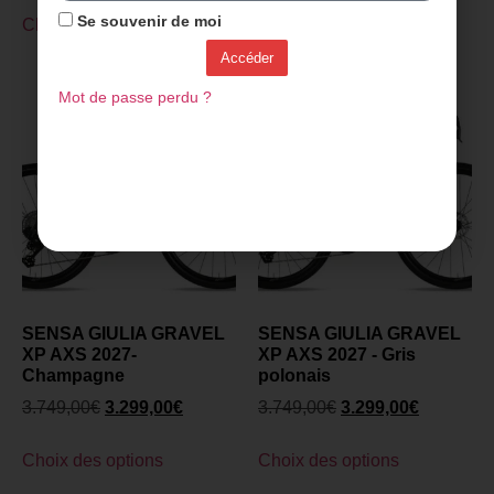
Se souvenir de moi
Choix des options
Choix des options
Accéder
Mot de passe perdu ?
SENSA GIULIA GRAVEL
SENSA GIULIA GRAVEL
XP AXS 2027-
XP AXS 2027 - Gris
Champagne
polonais
3.749,00
€
3.299,00
€
3.749,00
€
3.299,00
€
Choix des options
Choix des options