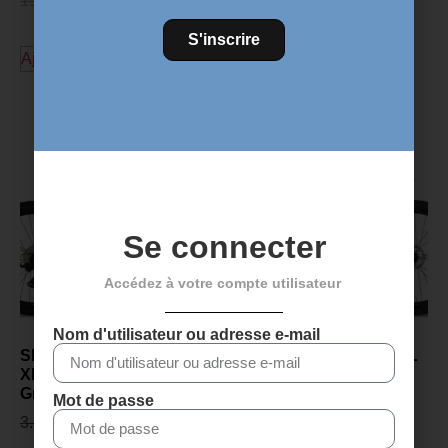
15,99
€
12,99
€
S'inscrire
Ajouter au panier
Découvrez plus de produits
Se connecter
Accédez à votre compte utilisateur
Nom d'utilisateur ou adresse e-mail
SENSA GIULIA GRAVEL
SENSA GIULIA GRAVEL
XP PROJECT Z 2027 -
XP PROJECT Z 2027 -
Gris polonais
Champagne
Mot de passe
3.299,00
€
2.899,00
€
3.299,00
€
2.899,00
€