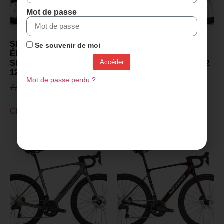
Mot de passe
SENSA GIULIA GT –
SENSA GIULIA GT –
Se souvenir de moi
ÉDITION RAW – 2027 –
PROJECT Z – 2027 –
Accéder
SHIMANO ULTEGRA DI2
SHIMANO ULTEGRA DI2
12v – PRISM AURORA
12v – Gris Flash
Mot de passe perdu ?
7.649,00
€
5.599,00
€
5.699,00
€
4.099,00
€
Choix des options
Choix des options