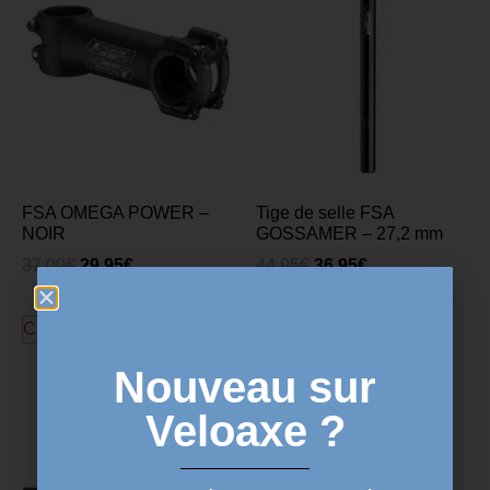
FSA OMEGA POWER –
Tige de selle FSA
NOIR
GOSSAMER – 27,2 mm
37,00
€
29,95
€
44,95
€
36,95
€
Choix des options
Ajouter au panier
Nouveau sur
Veloaxe ?