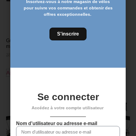
Inscrivez-vous à notre magasin de vélos
pour suivre vos commandes et obtenir des
offres exceptionnelles.
S'inscrire
Guidon FSA COMET – 740
mm
35,00
€
28,95
€
Ajouter au panier
Découvrez plus de produits
Se connecter
Accédez à votre compte utilisateur
Nom d'utilisateur ou adresse e-mail