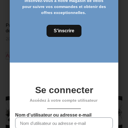
Inscrivez-vous à notre magasin de vélos
pour suivre vos commandes et obtenir des
offres exceptionnelles.
Poignées de vélo en ruban
S'inscrire
de silicone – noires
20,00
€
17,95
€
Ajouter au panier
Découvrez plus de produits
Se connecter
Accédez à votre compte utilisateur
Nom d'utilisateur ou adresse e-mail