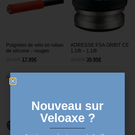
Poignées de vélo en ruban
ADRESSE FSA ORBIT CE
de silicone – rouges
1.1/8 – 1.1/8
20,00
€
17,95
€
49,00
€
35,95
€
Ajouter au panier
Ajouter au panier
Nouveau sur
Veloaxe ?