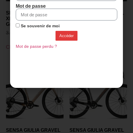
Mot de passe
SENSA GIULIA GRAVEL
SENSA GIULIA GRAVEL
XP PROJECT Z 2027 -
XP PROJECT Z 2027 -
Gris polonais
Champagne
Se souvenir de moi
3.299,00
€
2.899,00
€
3.299,00
€
2.899,00
€
Accéder
Mot de passe perdu ?
Choix des options
Choix des options
SENSA GIULIA GRAVEL
SENSA GIULIA GRAVEL