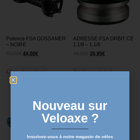
Potence FSA GOSSAMER
ADRESSE FSA ORBIT CE
– NOIRE
1.1/8 – 1.1/8
55,00
€
44,00
€
49,00
€
35,95
€
Choix des options
Ajouter au panier
Nouveau sur
Veloaxe ?
Inscrivez-vous à notre magasin de vélos