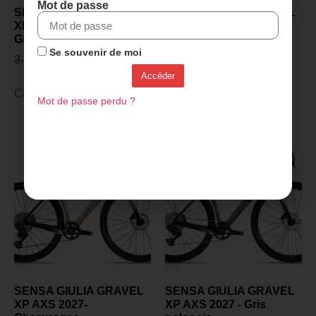
Mot de passe
SENSA GIULIA GRAVEL
SENSA GIULIA GRAVEL
XP PROJECT Z 2027 -
XP PROJECT Z 2027 -
Gris polonais
Champagne
Se souvenir de moi
3.299,00
€
2.899,00
€
3.299,00
€
2.899,00
€
Accéder
Choix des options
Choix des options
Mot de passe perdu ?
SENSA GIULIA GRAVEL
SENSA GIULIA GRAVEL
XP AXS 2027-
XP AXS 2027 - Gris