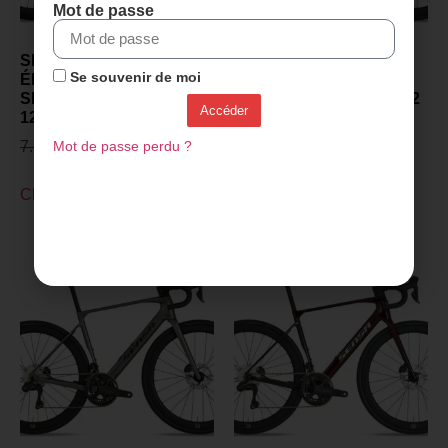
Mot de passe
SENSA GIULIA GT –
SENSA GIULIA GT –
Se souvenir de moi
ÉDITION RAW – 2027 –
PROJECT Z – 2027 –
SHIMANO ULTEGRA DI2
SHIMANO ULTEGRA DI2
Accéder
12v – PRISM AURORA
12v – Gris Flash
7.649,00
€
5.599,00
€
5.699,00
€
4.099,00
€
Mot de passe perdu ?
Choix des options
Choix des options