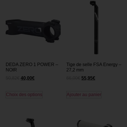
DEDA ZERO 1 POWER –
Tige de selle FSA Energy –
NOIR
27,2 mm
50,82
€
40,00
€
66,00
€
55,95
€
Choix des options
Ajouter au panier