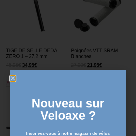
TIGE DE SELLE DEDA
Poignées VTT SRAM –
ZERO 1 – 27,2 mm
Blanches
45,95
€
34,95
€
27,00
€
21,95
€
Ajouter au panier
Ajouter au panier
Nouveau sur
Veloaxe ?
Inscrivez-vous à notre magasin de vélos