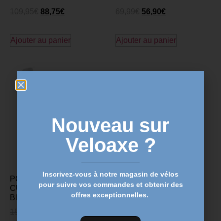
109,95
€
88,75
€
69,99
€
56,90
€
Ajouter au panier
Ajouter au panier
Nouveau sur
Veloaxe ?
Inscrivez-vous à notre magasin de vélos
PORTE-BIDON ELITE
pour suivre vos commandes et obtenir des
CUSTOM RACE PLUS –
offres exceptionnelles.
Blanc
15,99
€
12,99
€