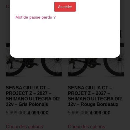
Choix des options
Choix des options
Accéder
Mot de passe perdu ?
SENSA GIULIA GT –
SENSA GIULIA GT –
PROJECT Z – 2027 –
PROJET Z – 2027 –
SHIMANO ULTEGRA DI2
SHIMANO ULTEGRA DI2
12v – Gris Polonais
12v – Rouge Bordeaux
5.699,00
€
4.099,00
€
5.699,00
€
4.099,00
€
Choix des options
Choix des options