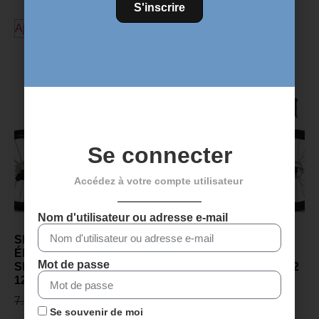
S'inscrire
Ajouter au panier
Découvrez plus de produits
Se connecter
Accédez à votre compte utilisateur
Nom d'utilisateur ou adresse e-mail
SENSA GIULIA GT –
SENSA GIULIA GT –
ÉDITION RAW – 2027 –
PROJECT Z – 2027 –
Mot de passe
SHIMANO ULTEGRA DI2
SHIMANO ULTEGRA DI2
12v – PRISM AURORA
12v – Gris Flash
7.649,00
€
5.599,00
€
5.699,00
€
4.099,00
€
Se souvenir de moi