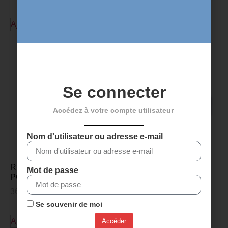
Ajouter au panier
Ajouter au panier
Se connecter
Accédez à votre compte utilisateur
Nom d'utilisateur ou adresse e-mail
Ruban de guidon FSA
Rallonge en aluminium
Mot de passe
POWER TOUCH – Rouge
FSA – 10 mm
36,00
€
26,95
€
3,99
€
Se souvenir de moi
Ajouter au panier
Ajouter au panier
Accéder