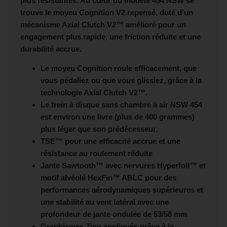
plus résistantes. Au cœur du modèle 454 NSW se
trouve le moyeu Cognition V2 repensé, doté d'un
mécanisme Axial Clutch V2™ amélioré pour un
engagement plus rapide, une friction réduite et une
durabilité accrue.
Le moyeu Cognition roule efficacement, que
vous pédaliez ou que vous glissiez, grâce à la
technologie Axial Clutch V2™.
Le frein à disque sans chambre à air NSW 454
est environ une livre (plus de 400 grammes)
plus léger que son prédécesseur.
TSE™ pour une efficacité accrue et une
résistance au roulement réduite
Jante Sawtooth™ avec nervures Hyperfoil™ et
motif alvéolé HexFin™ ABLC pour des
performances aérodynamiques supérieures et
une stabilité au vent latéral avec une
profondeur de jante ondulée de 53/58 mm
Graphismes Zipp appliqués grâce à la