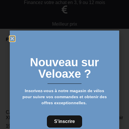
Financez votre achat en 3, 9 ou 12 mois
Meilleur prix
Produits Similaires
Nouveau sur
Veloaxe ?
Inscrivez-vous à notre magasin de vélos
pour suivre vos commandes et obtenir des
offres exceptionnelles.
CALAS TIME ICLIC /
Ruban adhésif de guidon
XPRESSO
Zipp Service Course – Noir
S'inscrire
19,99
€
27,00
€
20,49
€