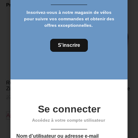
Produits Similaires
Inscrivez-vous à notre magasin de vélos
pour suivre vos commandes et obtenir des
offres exceptionnelles.
S'inscrire
Ruban adhésif de guidon
Ruban de guidon FSA
Zipp Service Course – Noir
POWER TOUCH – Rouge
27,00
€
20,49
€
36,00
€
26,95
€
Se connecter
Ajouter au panier
Ajouter au panier
Accédez à votre compte utilisateur
Nom d'utilisateur ou adresse e-mail