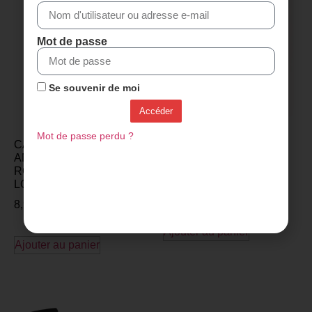
Mot de passe
Se souvenir de moi
Accéder
Mot de passe perdu ?
CALES
CALES ROTO POUR
ANTIDÉRAPANTES
PÉDALES LOOK KEO –
ROTO POUR PÉDALES
Gris 4,5°
LOOK KEO – Noir 0°
6,99
€
8,99
€
Ajouter au panier
Ajouter au panier