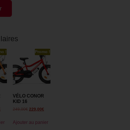
r
laires
mo !
Promo !
R
VÉLO CONOR
KID 16
€
249,00
€
229,00
€
ier
Ajouter au panier