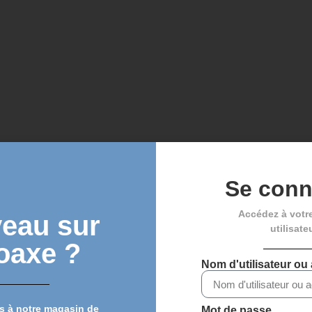
Se conn
Accédez à votr
eau sur
utilisate
oaxe ?
Nom d'utilisateur ou
ontractuels.
s à notre magasin de
Mot de passe
72 58 ou veloaxe@gmail.com