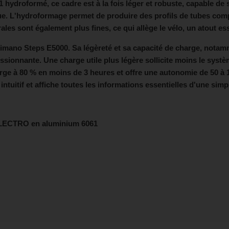
 hydroformé, ce cadre est à la fois léger et robuste, capable de 
ue. L'hydroformage permet de produire des profils de tubes comp
ales sont également plus fines, ce qui allège le vélo, un atout es
himano Steps E5000. Sa légèreté et sa capacité de charge, notamm
ionnante. Une charge utile plus légère sollicite moins le systèm
harge à 80 % en moins de 3 heures et offre une autonomie de 50 à 
intuitif et affiche toutes les informations essentielles d'une sim
-ELECTRO en aluminium 6061