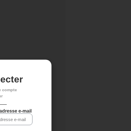
ecter
e compte
ur
 adresse e-mail