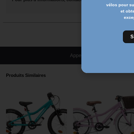
vélos pour s
et obt
exce
S
Appelez-nous
Produits Similaires