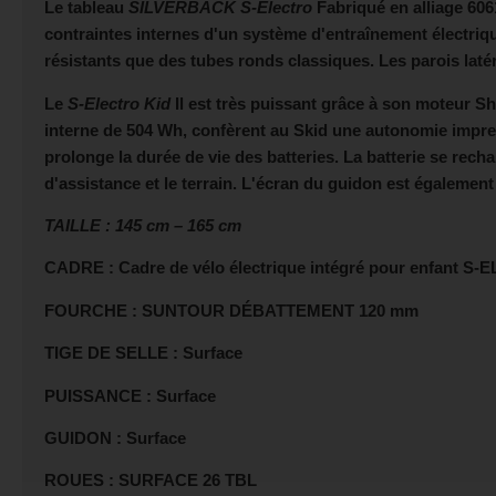
Le tableau
SILVERBACK S-Electro
Fabriqué en alliage 6061
contraintes internes d'un système d'entraînement électriq
résistants que des tubes ronds classiques. Les parois latér
Le
S-Electro Kid
Il est très puissant grâce à son moteur S
interne de 504 Wh, confèrent au Skid une autonomie impress
prolonge la durée de vie des batteries. La batterie se rec
d'assistance et le terrain. L'écran du guidon est également 
TAILLE : 145 cm – 165 cm
CADRE : Cadre de vélo électrique intégré pour enfant S
FOURCHE : SUNTOUR DÉBATTEMENT 120 mm
TIGE DE SELLE : Surface
PUISSANCE : Surface
GUIDON : Surface
ROUES : SURFACE 26 TBL