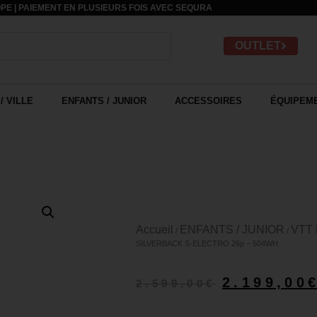
PE | PAIEMENT EN PLUSIEURS FOIS AVEC
SEQURA
OUTLET
/ VILLE
ENFANTS / JUNIOR
ACCESSOIRES
ÉQUIPEME
Accueil
ENFANTS / JUNIOR
VTT
/
/
SILVERBACK S-ELECTRO 26p – 504WH
2.199,00
2.599,00
€