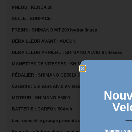
PNEUS : KENDA 26
SELLE : SURFACE
FREINS : SHIMANO MT 200 hydrauliques
DÉRAILLEUR AVANT : AUCUN
DÉRAILLEUR ARRIÈRE : SHIMANO ALVIO 9 vitesses
MANETTES DE VITESSES : SHIMANO ALVIO 9 vitesses
PÉDALIER : SHIMANO CE5010 34 dents
Cassette : Shimano Alvio 9 vitesses
Nouv
MOTEUR : SHIMANO E5000
Vel
BATTERIE : DARFON 504 wh
Les roues et le groupe présents sur la photo ne sont pas c
Inscrivez-vou
Pour plus d'informations, contactez-nous : +33 06 24 22 