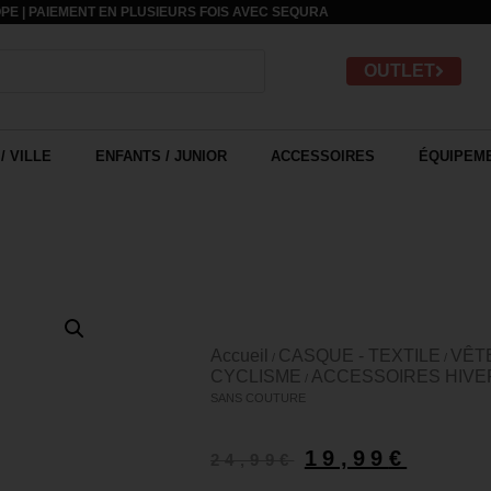
PE | PAIEMENT EN PLUSIEURS FOIS AVEC
SEQURA
OUTLET
/ VILLE
ENFANTS / JUNIOR
ACCESSOIRES
ÉQUIPEME
Accueil
CASQUE - TEXTILE
VÊT
/
/
CYCLISME
ACCESSOIRES HIVE
/
SANS COUTURE
19,99
€
24,99
€