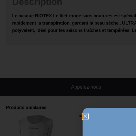
Description
Le casque
BIOTEX
Le filet rouge sans coutures est spécia
rapidement la transpiration, gardant la peau sèche.,
ULTR
polyvalent, idéal pour les saisons fraîches et tempérées. 
Appelez-nous
Produits Similaires