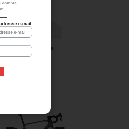
e compte
ur
 adresse e-mail
COUCHE THERMIQUE
BIOTEX – Noire
22,99
€
19,99
€
Ajouter au panier