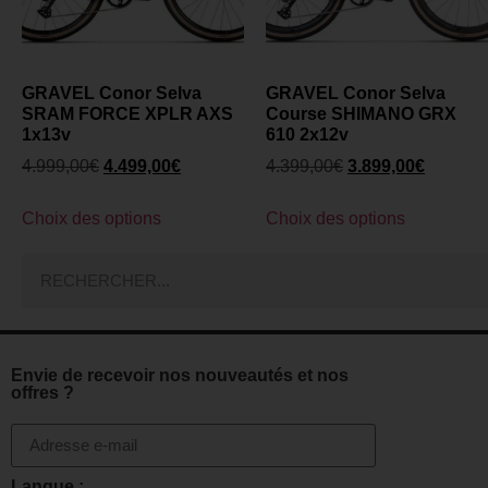
GRAVEL Conor Selva
GRAVEL Conor Selva
SRAM FORCE XPLR AXS
Course SHIMANO GRX
1x13v
610 2x12v
4.999,00
€
4.499,00
€
4.399,00
€
3.899,00
€
Choix des options
Choix des options
Envie de recevoir nos nouveautés et nos
offres ?
Langue :