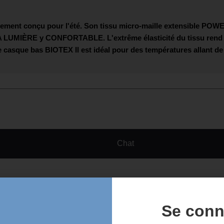
lement conçu pour l'été. Son tissu micro-maille extensible
POWE
A LUMIÈRE
y
CONFORTABLE
. L'extrême élasticité du tissu rend
Le casque bas
BIOTEX
Il est idéal pour des températures allant de
Chat
Se conn