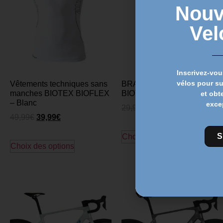
Nouv
Vel
Inscrivez-vou
vélos pour s
Vêtements techniques sans
BRAS THERMIQUES
manches BIOTEX BIOFLEX
BIOTEX – Noir / Jaune
et obt
– Blanc
exce
29,99
€
19,99
€
49,99
€
39,99
€
S
Choix des options
Choix des options