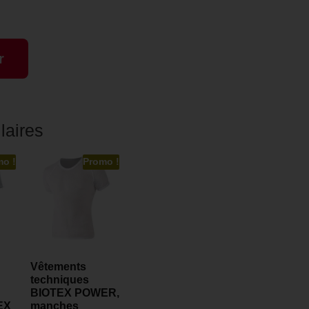
r
laires
mo !
Promo !
Vêtements
techniques
BIOTEX POWER,
EX
manches