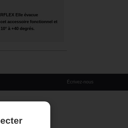
RFLEX
Elle évacue
 cet accessoire fonctionnel et
 10° à +40 degrés.
Écrivez-nous
ecter