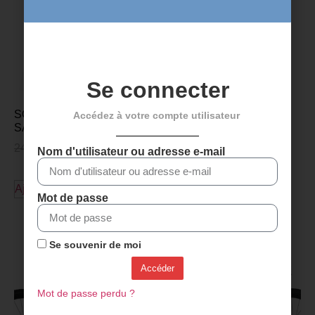
Se connecter
SOUS-COUCHE BIOTEX
Accédez à votre compte utilisateur
SANS COUTURE
24,99
€
19,99
€
Nom d'utilisateur ou adresse e-mail
Ajouter au panier
Mot de passe
Découvrez plus de produits
Se souvenir de moi
Accéder
Mot de passe perdu ?