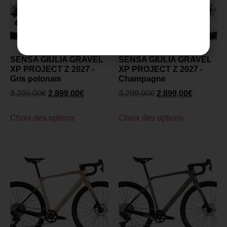
SENSA GIULIA GRAVEL
SENSA GIULIA GRAVEL
XP PROJECT Z 2027 -
XP PROJECT Z 2027 -
Gris polonais
Champagne
3.299,00
€
2.899,00
€
3.299,00
€
2.899,00
€
Choix des options
Choix des options