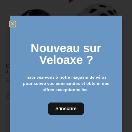
Nouveau sur
Veloaxe ?
CASQUE LAZER TARDIZ
Casque VTT IXS TRAIL
2 – Noir
RS EVO – Blanc
Inscrivez-vous à notre magasin de vélos
179,99
€
119,99
€
119,99
€
80,00
€
pour suivre vos commandes et obtenir des
offres exceptionnelles.
Choix des options
Choix des options
S'inscrire