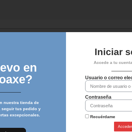
Iniciar 
Chat
Accede a tu cuent
evo en
loaxe?
Usuario o correo ele
Contraseña
n nuestra tienda de
 seguir tus pedido y
ertas excepcionales.
Recuérdame
Acceder