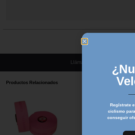
Llámanos
¿Nu
Ve
Productos Relacionados
Regístrate e
ciclismo para
conseguir of