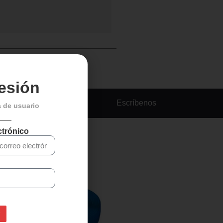
sesión
Escríbenos
a de usuario
ctrónico