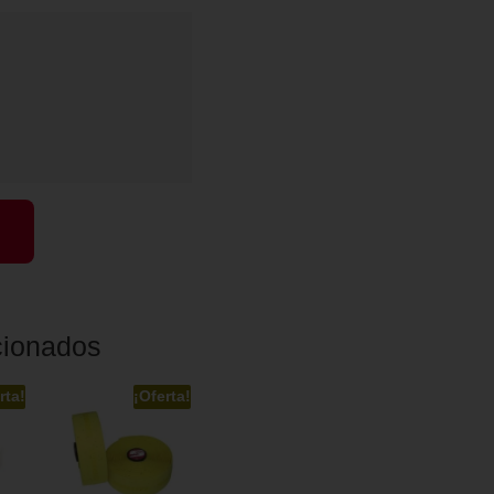
cionados
rta!
¡Oferta!