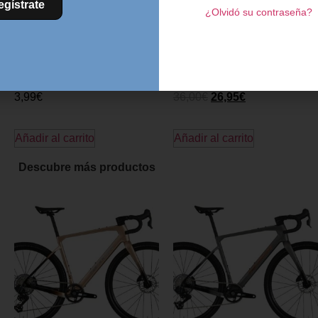
egístrate
¿Olvidó su contraseña?
ALARGADOR FSA
CINTA MANILLAR FSA
ALUMINIO – 20 mm
POWER TOUCH – Rojo
3,99
€
36,00
€
26,95
€
Añadir al carrito
Añadir al carrito
Descubre más productos