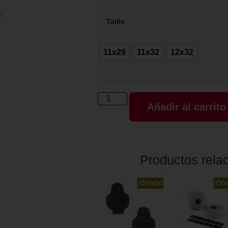
Taille
11x29
11x32
12x32
Añadir al carrito
Productos rela
¡Oferta!
¡Ofe