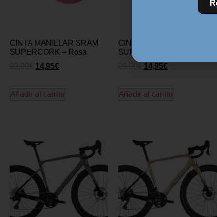
R
CINTA MANILLAR SRAM
CINTA MANILLAR SRAM
SUPERCORK – Rosa
SUPERCORK – AMARILLO
20,00
€
14,95
€
20,00
€
14,95
€
Añadir al carrito
Añadir al carrito