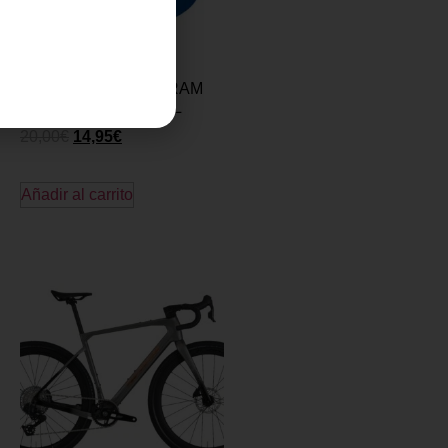
CINTA MANILLAR SRAM
SUPERCORK – AZUL
20,00
€
14,95
€
Añadir al carrito