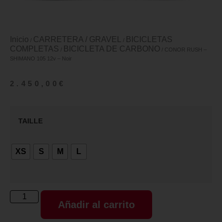
Inicio
CARRETERA / GRAVEL
BICICLETAS
/
/
COMPLETAS
BICICLETA DE CARBONO
/
/ CONOR RUSH –
SHIMANO 105 12v – Noir
2.450,00
€
TAILLE
XS
S
M
L
Añadir al carrito