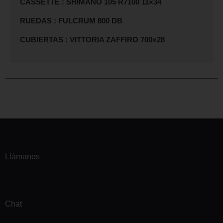
CASSETTE : SHIMANO 105 R7100 11×34
RUEDAS : FULCRUM 800 DB
CUBIERTAS : VITTORIA ZAFFIRO 700×28
Llámanos
Chat