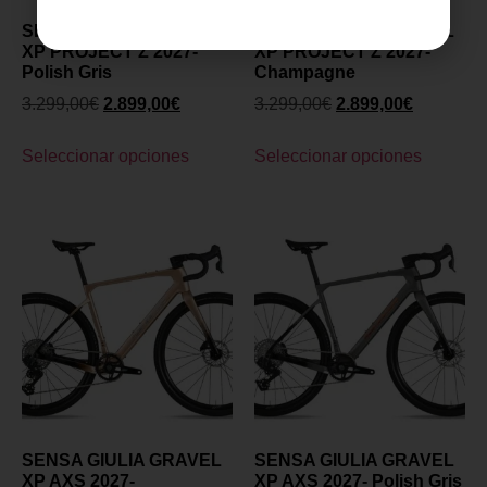
SENSA GIULIA GRAVEL
SENSA GIULIA GRAVEL
XP PROJECT Z 2027-
XP PROJECT Z 2027-
Polish Gris
Champagne
3.299,00
€
2.899,00
€
3.299,00
€
2.899,00
€
Seleccionar opciones
Seleccionar opciones
SENSA GIULIA GRAVEL
SENSA GIULIA GRAVEL
XP AXS 2027-
XP AXS 2027- Polish Gris