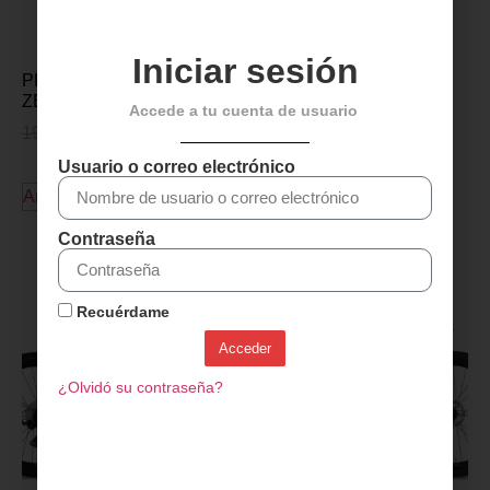
Iniciar sesión
PROTECCION CUADRO
ZEFAL SKIN AMOR – M
Accede a tu cuenta de usuario
19,95
€
16,95
€
Usuario o correo electrónico
Añadir al carrito
Contraseña
Descubre más productos
Recuérdame
Acceder
¿Olvidó su contraseña?