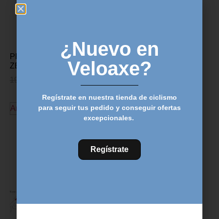
¿Nuevo en
PROTECCION CUADRO
CINTA MANILLAR ZIPP
Veloaxe?
ZEFAL SKIN ARMOR – L
SERVICE COURSE –
Negro
19,95
€
16,95
€
27,00
€
20,49
€
Regístrate en nuestra tienda de ciclismo
para seguir tus pedido y conseguir ofertas
Añadir al carrito
Añadir al carrito
excepcionales.
Regístrate