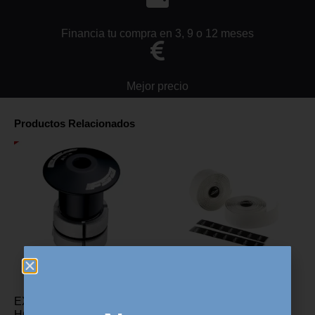
Financia tu compra en 3, 9 o 12 meses
Mejor precio
Productos Relacionados
EXPANSOR DE
CINTA MANILLAR ZIPP
HORQUILLA FSA aluminio
SERVICE COURSE –