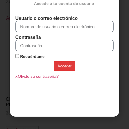
27,00
€
20,49
€
Accede a tu cuenta de usuario
Añadir al carrito
Añadir al carrito
Usuario o correo electrónico
Contraseña
Recuérdame
Acceder
¿Olvidó su contraseña?
CINTA MANILLAR FSA
POWER TOUCH – Rojo
36,00
€
26,95
€