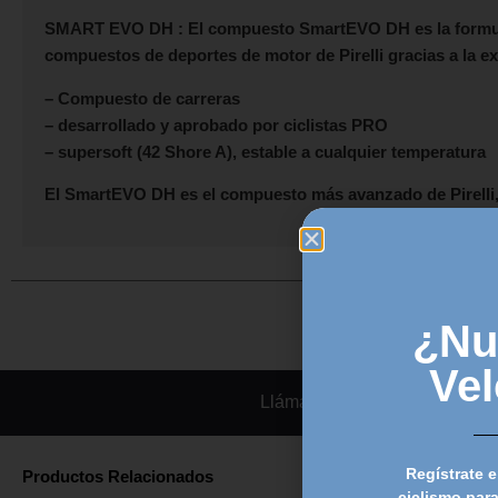
SMART EVO DH :
El compuesto SmartEVO DH es la formula
compuestos de deportes de motor de Pirelli gracias a la e
– Compuesto de carreras
– desarrollado y aprobado por ciclistas PRO
– supersoft (42 Shore A), estable a cualquier temperatura
El SmartEVO DH es el compuesto más avanzado de Pirelli
¿Nu
Ve
Llámanos
Regístrate e
Productos Relacionados
ciclismo para