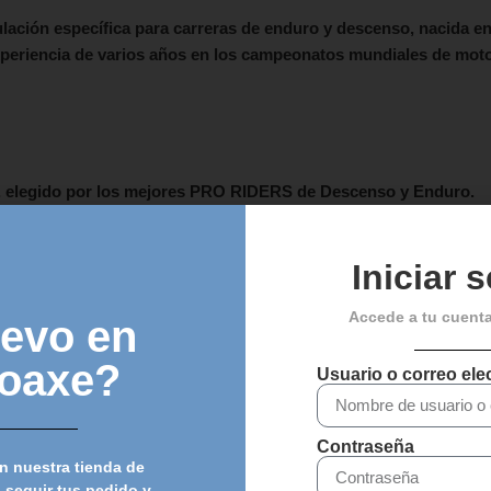
ción específica para carreras de enduro y descenso, nacida en
xperiencia de varios años en los campeonatos mundiales de motoc
, elegido por los mejores PRO RIDERS de Descenso y Enduro.
Iniciar 
Accede a tu cuent
evo en
loaxe?
Usuario o correo ele
Chat
Contraseña
n nuestra tienda de
 seguir tus pedido y