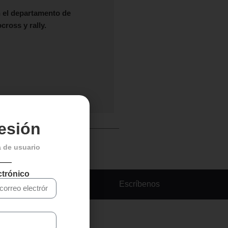
 el departamento de
ross y rally.
sesión
a de usuario
ctrónico
Escríbenos