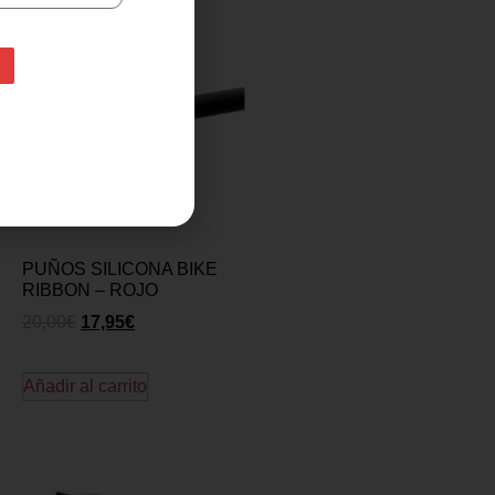
PUÑOS SILICONA BIKE
RIBBON – ROJO
20,00
€
17,95
€
Añadir al carrito