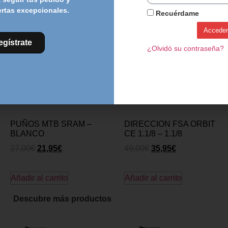
ertas excepcionales.
Recuérdame
Acceder
egístrate
¿Olvidó su contraseña?
PUÑOS MTB SRAM –
DIRECCION FSA ORBIT
BLANCO
CE 1.1/8 – 1.1/8
27,00
€
21,95
€
49,00
€
35,95
€
Añadir al carrito
Añadir al carrito
Descubre más productos