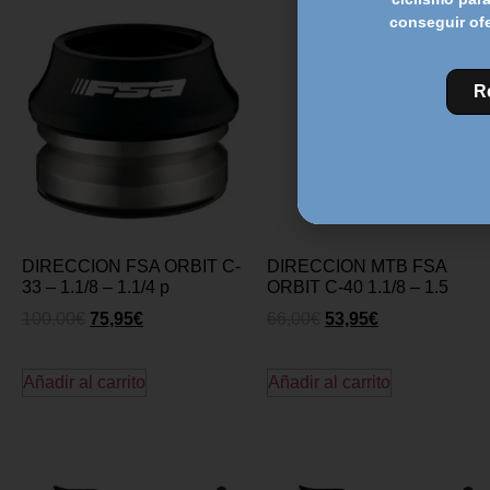
conseguir of
R
DIRECCION FSA ORBIT C-
DIRECCION MTB FSA
33 – 1.1/8 – 1.1/4 p
ORBIT C-40 1.1/8 – 1.5
100,00
€
75,95
€
66,00
€
53,95
€
Añadir al carrito
Añadir al carrito