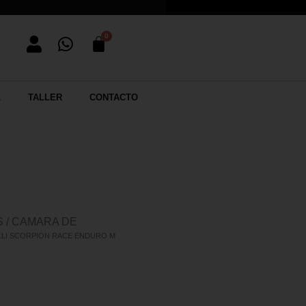
L
TALLER
CONTACTO
S / CAMARA DE
ELLI SCORPION RACE ENDURO M