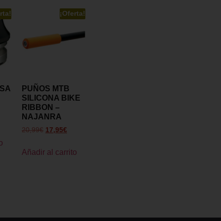
rta!
¡Oferta!
FSA
PUÑOS MTB
SILICONA BIKE
RIBBON –
NAJANRA
20,99
€
17,95
€
o
Añadir al carrito