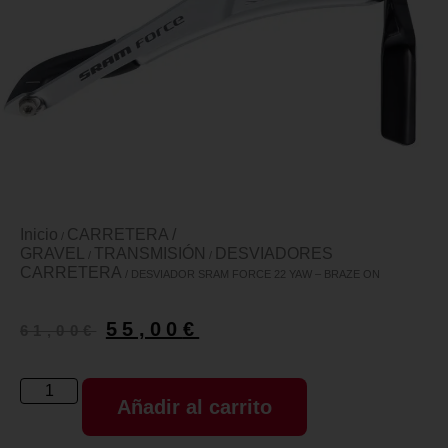
Inicio
CARRETERA /
/
GRAVEL
TRANSMISIÓN
DESVIADORES
/
/
CARRETERA
/ DESVIADOR SRAM FORCE 22 YAW – BRAZE ON
55,00
€
61,00
€
Añadir al carrito