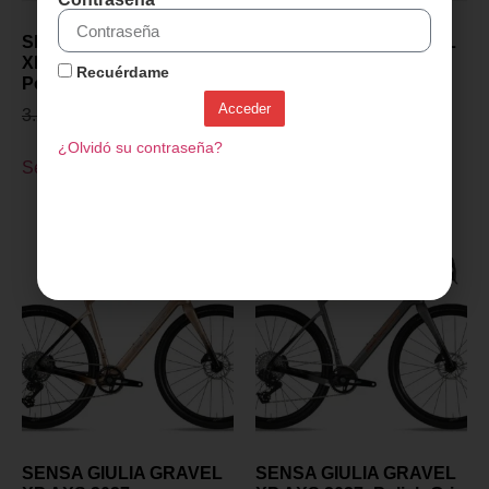
SENSA GIULIA GRAVEL
SENSA GIULIA GRAVEL
XP PROJECT Z 2027-
XP PROJECT Z 2027-
Recuérdame
Polish Gris
Champagne
Acceder
3.299,00
€
2.899,00
€
3.299,00
€
2.899,00
€
¿Olvidó su contraseña?
Seleccionar opciones
Seleccionar opciones
SENSA GIULIA GRAVEL
SENSA GIULIA GRAVEL