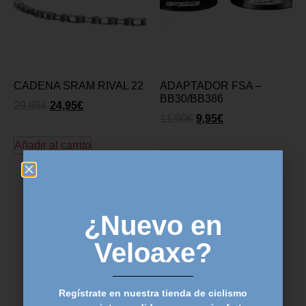
CADENA SRAM RIVAL 22
ADAPTADOR FSA –
BB30/BB386
29,95
€
24,95
€
11,00
€
9,95
€
Añadir al carrito
Añadir al carrito
¿Nuevo en
Veloaxe?
Regístrate en nuestra tienda de ciclismo