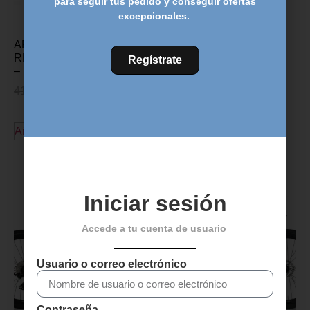
para seguir tus pedido y conseguir ofertas
excepcionales.
APOYAMANOS SRAM
RED / FORCE / RIVAL 22
Regístrate
– Blanco
41,00
€
29,95
€
Añadir al carrito
Descubre más productos
Iniciar sesión
Accede a tu cuenta de usuario
Usuario o correo electrónico
Contraseña