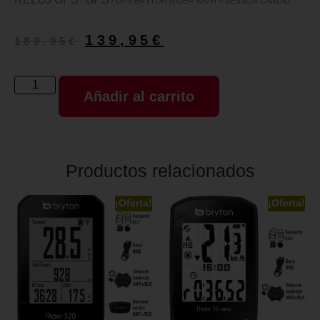
/
/ GPS BRYTON RIDER 420 H + SENSOR CARDIO
139,95
€
189,95
€
Añadir al carrito
Productos relacionados
¡Oferta!
¡Oferta!