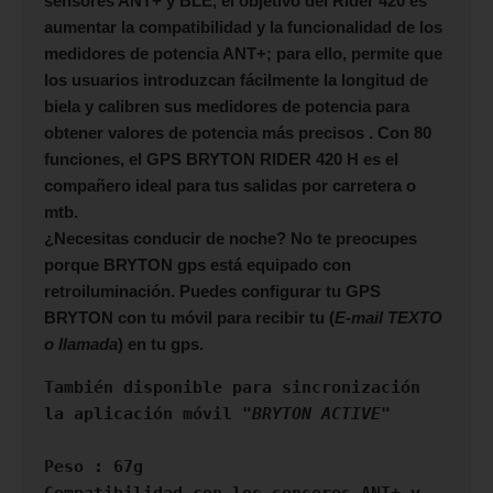
sensores ANT+ y BLE, el objetivo del Rider 420 es
aumentar la compatibilidad y la funcionalidad de los
medidores de potencia ANT+; para ello, permite que
los usuarios introduzcan fácilmente la longitud de
biela y calibren sus medidores de potencia para
obtener valores de potencia más precisos . Con 80
funciones, el
GPS BRYTON RIDER 420 H
es el
compañero ideal para tus salidas por carretera o
mtb.
¿Necesitas conducir de noche? No te preocupes
porque
BRYTON
gps está equipado con
retroiluminación. Puedes configurar tu GPS
BRYTON con tu móvil para recibir tu (
E-mail TEXTO
o llamada
) en tu gps.
También disponible para sincronización 
la aplicación móvil "
BRYTON ACTIVE
"

Peso : 67g

Compatibilidad con los sensores ANT+ y 