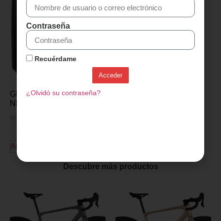
Contraseña
Recuérdame
Acceder
¿Olvidó su contraseña?
GPS BRYTON RIDER 15
NEO E
69,95
€
55,95
€
Añadir al carrito
Descubre más productos