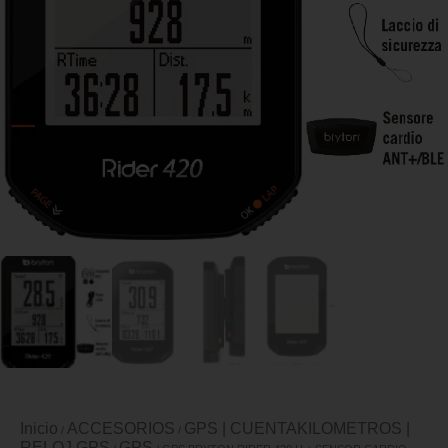
Inicio
ACCESORIOS
GPS | CUENTAKILOMETROS |
/
/
RELOJ GPS
GPS