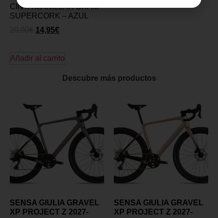
CINTA MANILLAR SRAM
SUPERCORK – AZUL
20,00
€
14,95
€
Añadir al carrito
Descubre más productos
SENSA GIULIA GRAVEL
SENSA GIULIA GRAVEL
XP PROJECT Z 2027-
XP PROJECT Z 2027-