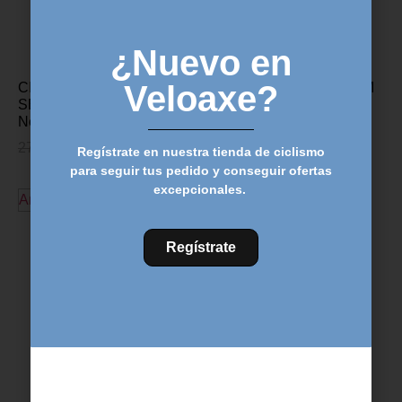
¿Nuevo en
Veloaxe?
CINTA MANILLAR ZIPP
CINTA MANILLAR SRAM
SERVICE COURSE –
SUPERSUEDE- Rojo
Negro
27,00
€
20,95
€
27,00
€
20,49
€
Regístrate en nuestra tienda de ciclismo
para seguir tus pedido y conseguir ofertas
Añadir al carrito
excepcionales.
Añadir al carrito
Regístrate