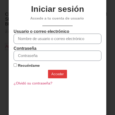
Iniciar sesión
CINTA MANILLAR ZIPP
CINTA MANILLAR SRAM
Accede a tu cuenta de usuario
SERVICE COURSE –
SUPERCORK – Negro
Blanco
20,00
€
14,95
€
Usuario o correo electrónico
27,00
€
20,49
€
Añadir al carrito
Añadir al carrito
Contraseña
Recuérdame
Acceder
¿Olvidó su contraseña?