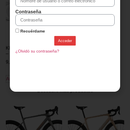
Contraseña
Recuérdame
Acceder
KIT ESPACIADORES FSA
¿Olvidó su contraseña?
– 1-1.8″
9,95
€
Añadir al carrito
Descubre más productos