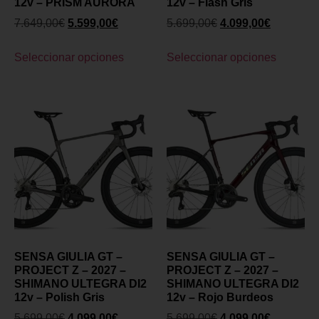
12v – PRISM AURORA
12v – Flash Gris
7.649,00
€
5.599,00
€
5.699,00
€
4.099,00
€
Seleccionar opciones
Seleccionar opciones
SENSA GIULIA GT –
SENSA GIULIA GT –
PROJECT Z – 2027 –
PROJECT Z – 2027 –
SHIMANO ULTEGRA DI2
SHIMANO ULTEGRA DI2
12v – Polish Gris
12v – Rojo Burdeos
5.699,00
€
4.099,00
€
5.699,00
€
4.099,00
€