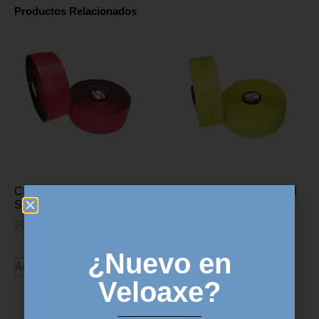
Productos Relacionados
CINTA MANILLAR SRAM
CINTA MANILLAR SRAM
SUPERCORK – Rojo
SUPERCORK –
AMARILLO
20,00
€
14,95
€
20,00
€
14,95
€
¿Nuevo en
Añadir al carrito
Añadir al carrito
Veloaxe?