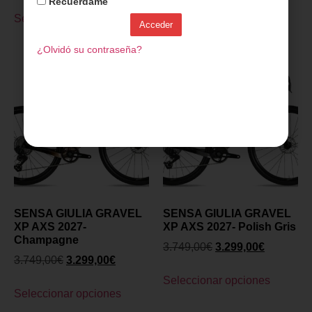
Recuérdame
Seleccionar opciones
Seleccionar opciones
Acceder
¿Olvidó su contraseña?
SENSA GIULIA GRAVEL
SENSA GIULIA GRAVEL
XP AXS 2027-
XP AXS 2027- Polish Gris
Champagne
3.749,00
€
3.299,00
€
3.749,00
€
3.299,00
€
Seleccionar opciones
Seleccionar opciones