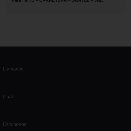
Para : MTB – CARRETERA – GRAVEL – VAE
Llámanos
Chat
Escríbenos