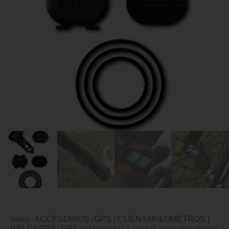
Inicio
ACCESORIOS
GPS | CUENTAKILOMETROS |
/
/
RELOJ GPS
GPS