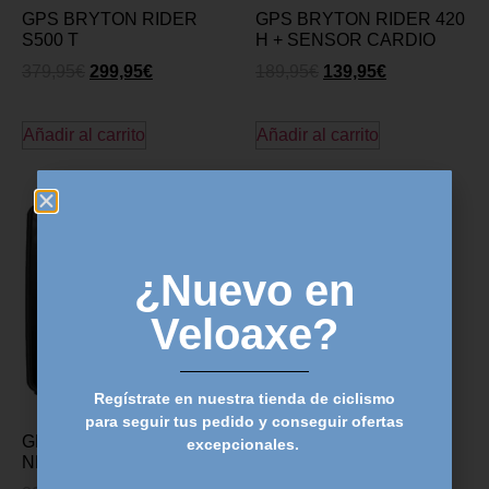
GPS BRYTON RIDER
GPS BRYTON RIDER 420
S500 T
H + SENSOR CARDIO
379,95
€
299,95
€
189,95
€
139,95
€
Añadir al carrito
Añadir al carrito
¿Nuevo en
Veloaxe?
Regístrate en nuestra tienda de ciclismo
para seguir tus pedido y conseguir ofertas
GPS BRYTON RIDER 15
excepcionales.
NEO C con CAD