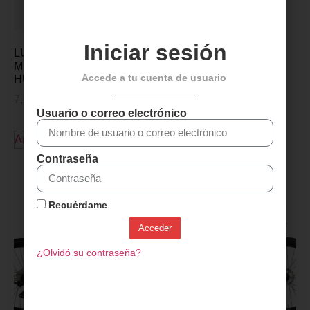
Iniciar sesión
LUBRICANTE CADENA
MUC-OFF CLIMA
Accede a tu cuenta de usuario
HUMEDO 50ml
7,99
€
6,99
€
Usuario o correo electrónico
Añadir al carrito
Contraseña
Descubre más productos
Recuérdame
Acceder
¿Olvidó su contraseña?