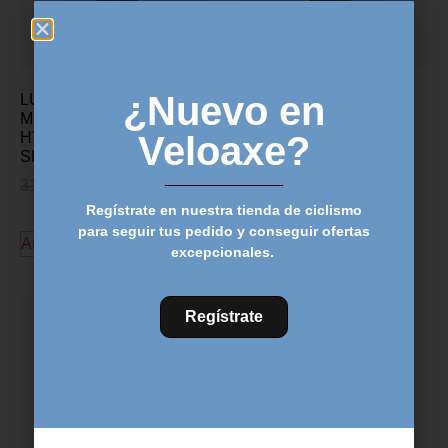
¿Nuevo en
LUBRICANTE CADENA
LUBRICANTE CADENA
MUC-OFF
MUC-OFF CLIMA SECO
HYDRODYNAMIC CLIMA
120ml
Veloaxe?
SECO/HUMEDO 50ml
16,99
€
12,99
€
31,49
€
22,95
€
Regístrate en nuestra tienda de ciclismo
Añadir al carrito
para seguir tus pedido y conseguir ofertas
Añadir al carrito
excepcionales.
Regístrate