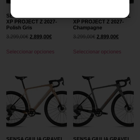
SENSA GIULIA GRAVEL
SENSA GIULIA GRAVEL
XP PROJECT Z 2027-
XP PROJECT Z 2027-
Polish Gris
Champagne
3.299,00
€
2.899,00
€
3.299,00
€
2.899,00
€
Seleccionar opciones
Seleccionar opciones
SENSA GIULIA GRAVEL
SENSA GIULIA GRAVEL