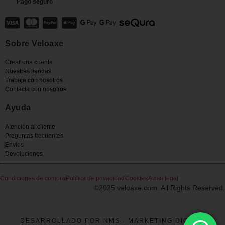
Pago seguro
Sobre Veloaxe
Crear una cuenta
Nuestras tiendas
Trabaja con nosotros
Contacta con nosotros
Ayuda
Atención al cliente
Preguntas frecuentes
Envíos
Devoluciones
Condiciones de compra
Política de privacidad
Cookies
Aviso legal
©2025 veloaxe.com. All Rights Reserved.
DESARROLLADO POR NMS - MARKETING DIGITAL
French