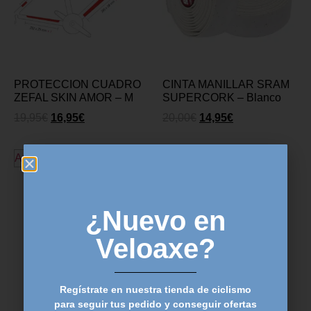
PROTECCION CUADRO
CINTA MANILLAR SRAM
ZEFAL SKIN AMOR – M
SUPERCORK – Blanco
19,95
€
16,95
€
20,00
€
14,95
€
Añadir al carrito
Añadir al carrito
¿Nuevo en
Veloaxe?
Regístrate en nuestra tienda de ciclismo
para seguir tus pedido y conseguir ofertas