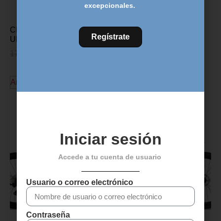
excepcionales.
CINTA MANILLAR FSA
Regístrate
ULTRA CORK – Azul
17,00
€
13,95
€
Añadir al carrito
Descubre más productos
Iniciar sesión
Accede a tu cuenta de usuario
Usuario o correo electrónico
Contraseña