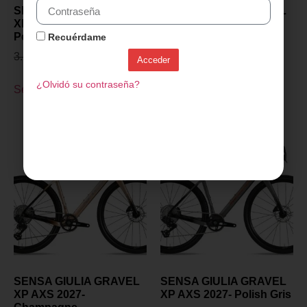
SENSA GIULIA GRAVEL
SENSA GIULIA GRAVEL
XP PROJECT Z 2027-
XP PROJECT Z 2027-
Polish Gris
Champagne
Recuérdame
3.299,00
€
2.899,00
€
3.299,00
€
2.899,00
€
Acceder
¿Olvidó su contraseña?
Seleccionar opciones
Seleccionar opciones
SENSA GIULIA GRAVEL
SENSA GIULIA GRAVEL
XP AXS 2027-
XP AXS 2027- Polish Gris