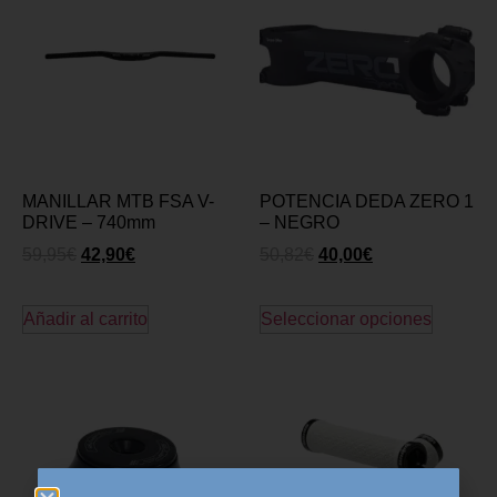
MANILLAR MTB FSA V-
POTENCIA DEDA ZERO 1
DRIVE – 740mm
– NEGRO
59,95
€
42,90
€
50,82
€
40,00
€
Añadir al carrito
Seleccionar opciones