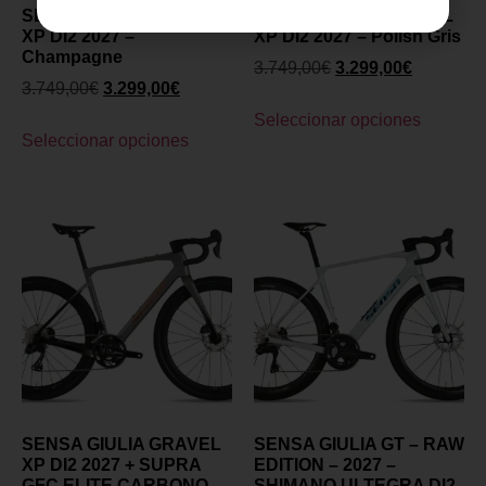
SENSA GIULIA GRAVEL
SENSA GIULIA GRAVEL
XP DI2 2027 –
XP DI2 2027 – Polish Gris
Champagne
3.749,00
€
3.299,00
€
3.749,00
€
3.299,00
€
Seleccionar opciones
Seleccionar opciones
SENSA GIULIA GRAVEL
SENSA GIULIA GT – RAW
XP DI2 2027 + SUPRA
EDITION – 2027 –
GFC ELITE CARBONO –
SHIMANO ULTEGRA DI2