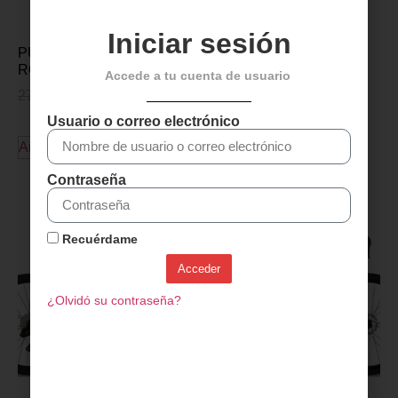
Iniciar sesión
PUÑOS MTB SRAM –
ROJO
Accede a tu cuenta de usuario
27,00
€
21,95
€
Usuario o correo electrónico
Añadir al carrito
Contraseña
Descubre más productos
Recuérdame
Acceder
¿Olvidó su contraseña?