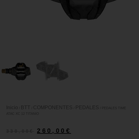
Inicio
BTT
COMPONENTES
PEDALES
/
/
/
/ PEDALES TIME
ATAC XC 12 TITANIO
260,00
€
330,00
€