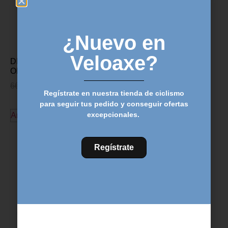
¿Nuevo en
Veloaxe?
DIRECCION MTB FSA
PUÑOS MTB SRAM –
ORBIT C-40 1.1/8 – 1.5
BLANCO
66,00
€
53,95
€
27,00
€
21,95
€
Regístrate en nuestra tienda de ciclismo
para seguir tus pedido y conseguir ofertas
excepcionales.
Añadir al carrito
Añadir al carrito
Regístrate