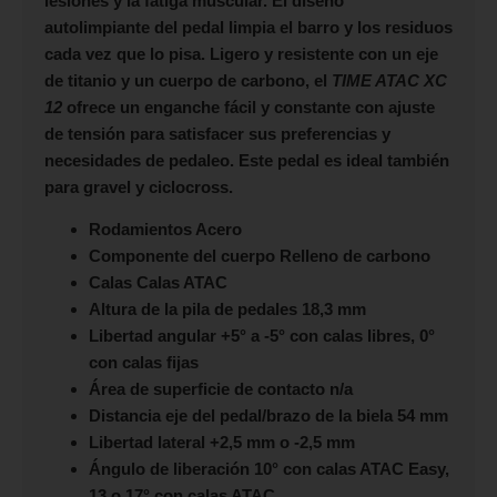
lesiones y la fatiga muscular. El diseño
autolimpiante del pedal limpia el barro y los residuos
cada vez que lo pisa. Ligero y resistente con un eje
de titanio y un cuerpo de carbono, el
TIME ATAC XC
12
ofrece un enganche fácil y constante con ajuste
de tensión para satisfacer sus preferencias y
necesidades de pedaleo. Este pedal es ideal también
para gravel y ciclocross.
Rodamientos Acero
Componente del cuerpo Relleno de carbono
Calas Calas ATAC
Altura de la pila de pedales 18,3 mm
Libertad angular +5° a -5° con calas libres, 0°
con calas fijas
Área de superficie de contacto n/a
Distancia eje del pedal/brazo de la biela 54 mm
Libertad lateral +2,5 mm o -2,5 mm
Ángulo de liberación 10° con calas ATAC Easy,
13 o 17° con calas ATAC