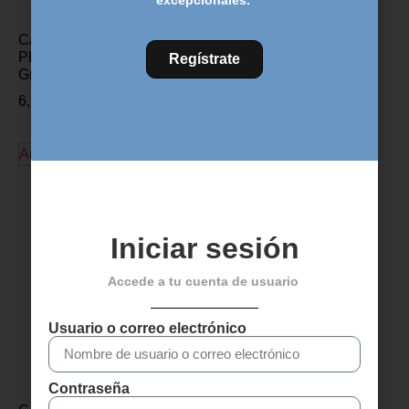
excepcionales.
CALAS ROTO PARA
ALARGADOR FSA
PEDALES LOOK KEO –
ALUMINIO – 5mm
Regístrate
Gris 4.5°
3,99
€
6,99
€
Añadir al carrito
Añadir al carrito
Iniciar sesión
Accede a tu cuenta de usuario
Usuario o correo electrónico
Contraseña