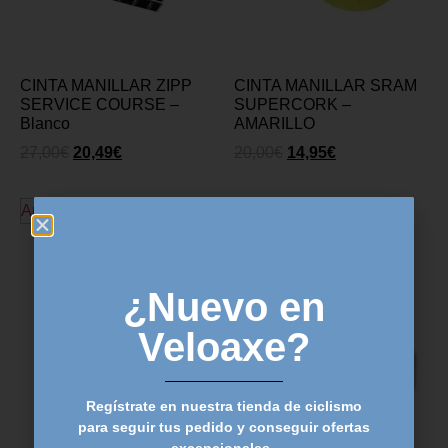
CINTA MANILLAR ZIPP
CINTA MANILLAR SRAM
SERVICE COURSE –
SUPERCORK –
Blanco
AMARILLO
27,00
€
20,49
€
20,00
€
14,95
€
Añadir al carrito
Añadir al carrito
¿Nuevo en
Veloaxe?
Regístrate en nuestra tienda de ciclismo
para seguir tus pedido y conseguir ofertas