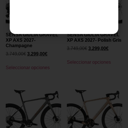
SENSA GIULIA GRAVEL
SENSA GIULIA GRAVEL
XP AXS 2027-
XP AXS 2027- Polish Gris
Champagne
3.749,00
€
3.299,00
€
3.749,00
€
3.299,00
€
Seleccionar opciones
Seleccionar opciones