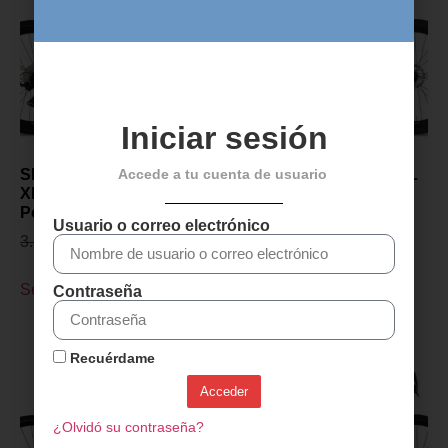
Iniciar sesión
Accede a tu cuenta de usuario
SENSA GIULIA GRAVEL
SENSA GIULIA GRAVEL
XP PROJECT Z 2027-
XP PROJECT Z 2027-
Polish Gris
Champagne
Usuario o correo electrónico
3.299,00
€
2.899,00
€
3.299,00
€
2.899,00
€
Seleccionar opciones
Seleccionar opciones
Contraseña
Recuérdame
Acceder
¿Olvidó su contraseña?