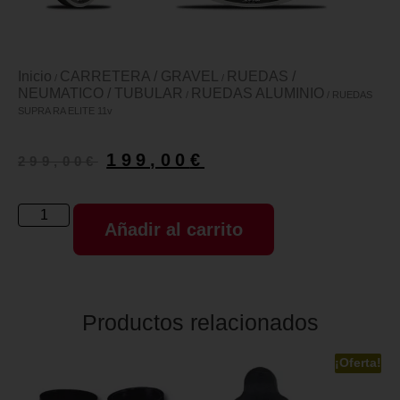
Inicio
CARRETERA / GRAVEL
RUEDAS /
/
/
NEUMATICO / TUBULAR
RUEDAS ALUMINIO
/
/ RUEDAS
SUPRA RA ELITE 11v
199,00
€
299,00
€
Añadir al carrito
Productos relacionados
¡Oferta!