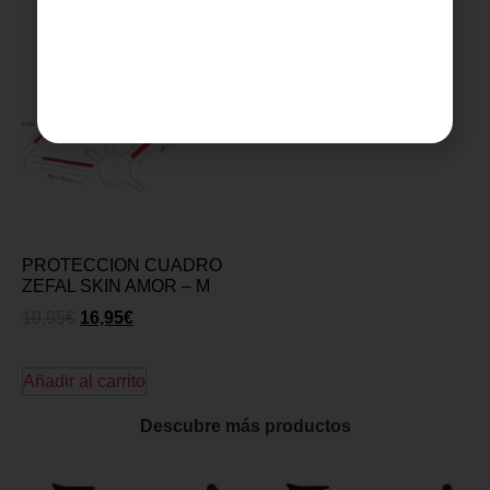
PROTECCION CUADRO
ZEFAL SKIN AMOR – M
19,95
€
16,95
€
Añadir al carrito
Descubre más productos