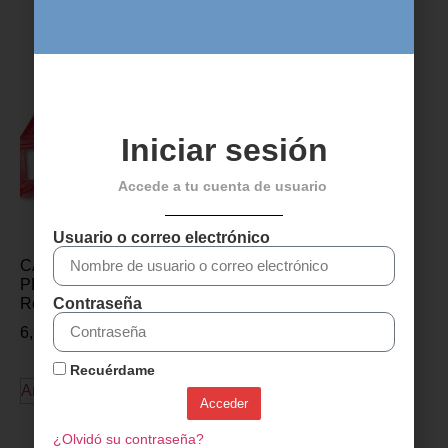
Iniciar sesión
Accede a tu cuenta de usuario
Usuario o correo electrónico
CALAS ROTO PARA
CALAS ROTO
PEDALES LOOK KEO –
ANTIDESLIZANTES
Contraseña
Rojo 9°
PARA PEDALES LOOK
KEO – Negro 0°
6,99
€
8,99
€
Recuérdame
Añadir al carrito
Acceder
Añadir al carrito
¿Olvidó su contraseña?