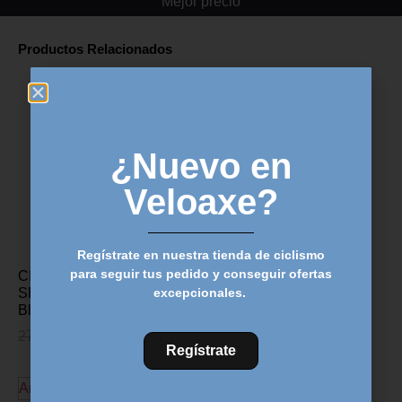
Mejor precio
Productos Relacionados
¿Nuevo en
Veloaxe?
Regístrate en nuestra tienda de ciclismo
para seguir tus pedido y conseguir ofertas
CINTA MANILLAR ZIPP
CINTA MANILLAR ZIPP
excepcionales.
SERVICE COURSE –
SERVICE COURSE –
Blanco
Negro
27,00
€
20,49
€
27,00
€
20,49
€
Regístrate
Añadir al carrito
Añadir al carrito