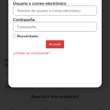
Usuario o correo electrónico
Contraseña
Recuérdame
Acceder
¿Olvidó su contraseña?
PUÑOS MTB SRAM –
ROJO
27,00
€
21,95
€
Añadir al carrito
Descubre más productos