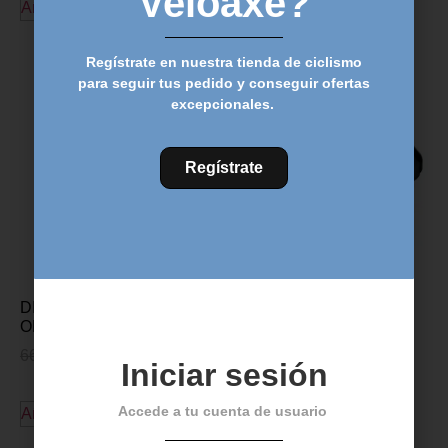
Veloaxe?
Añadir al carrito
Añadir al carrito
Regístrate en nuestra tienda de ciclismo
para seguir tus pedido y conseguir ofertas
excepcionales.
Regístrate
DIRECCION MTB FSA
DIRECCION FSA ORBIT
ORBIT C-40 1.1/8 – 1.5
CE 1.1/8 – 1.1/8
66,00
€
53,95
€
49,00
€
35,95
€
Iniciar sesión
Accede a tu cuenta de usuario
Añadir al carrito
Añadir al carrito