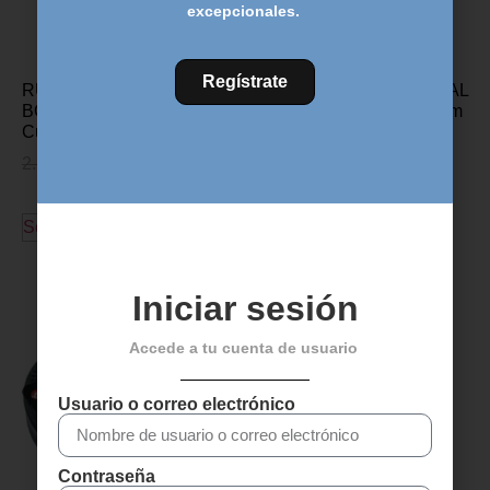
excepcionales.
Regístrate
RUEDAS CAMPAGNOLO
TUBULAR CONTINENTAL
BORA WTO 35 DISCO –
SPRINTEUR – 700*25mm
Cubierta
59,95
€
53,95
€
2.590,00
€
2.199,00
€
Añadir al carrito
Seleccionar opciones
Iniciar sesión
Accede a tu cuenta de usuario
Usuario o correo electrónico
Contraseña