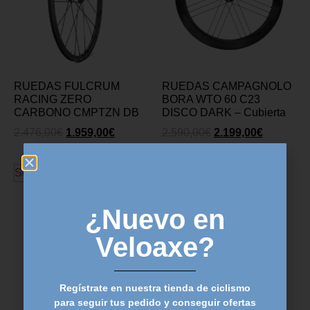
RUEDAS FULCRUM
RUEDAS CAMPAGNOLO
RACING ZERO
BORA WTO 60 C23
CARBONO CMPTZN DB
DISCO DARK – Cubierta
2.476,00
€
1.959,00
€
2.590,00
€
2.199,00
€
Seleccionar opciones
Seleccionar opciones
¿Nuevo en
Veloaxe?
Regístrate en nuestra tienda de ciclismo
para seguir tus pedido y conseguir ofertas