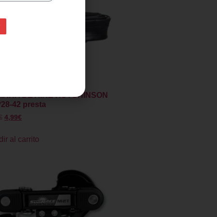
ARA DE AIRE HUTCHINSON
*28-42 presta
€
4,99
€
ir al carrito