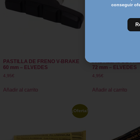
conseguir of
R
PASTILLA DE FRENO V-BRAKE
PASTILLAS DE FR
60 mm – ELVEDES
72 mm – ELVEDES
4,95
€
4,95
€
Añadir al carrito
Añadir al carrito
¡Oferta!