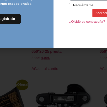
ertas excepcionales.
Recuérdame
Acceder
egístrate
¿Olvidó su contraseña?
ENO V-BRAKE
CAMARA DE AIRE HUTCHINSON
CAM
650*20-25 presta
650
5,99
€
4,99
€
5,99
Añadir al carrito
Añad
¡Oferta!