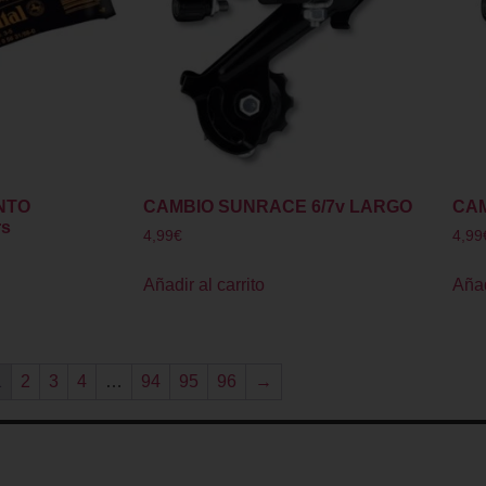
NTO
CAMBIO SUNRACE 6/7v LARGO
CAM
rs
4,99
€
4,99
Añadir al carrito
Añad
1
2
3
4
…
94
95
96
→