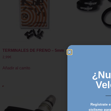
TERMINALES DE FRENO – 5mm
ALARGADOR FSA A
10mm
2,99
€
3,99
€
Añadir al carrito
¿Nu
Añadir al carrito
Ve
Regístrate e
ciclismo para