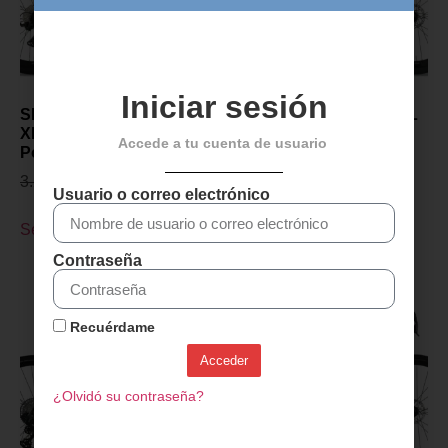
Iniciar sesión
SENSA GIULIA GRAVEL
SENSA GIULIA GRAVEL
XP PROJECT Z 2027-
XP PROJECT Z 2027-
Accede a tu cuenta de usuario
Polish Gris
Champagne
3.299,00
€
2.899,00
€
3.299,00
€
2.899,00
€
Usuario o correo electrónico
Seleccionar opciones
Seleccionar opciones
Contraseña
Recuérdame
Acceder
¿Olvidó su contraseña?