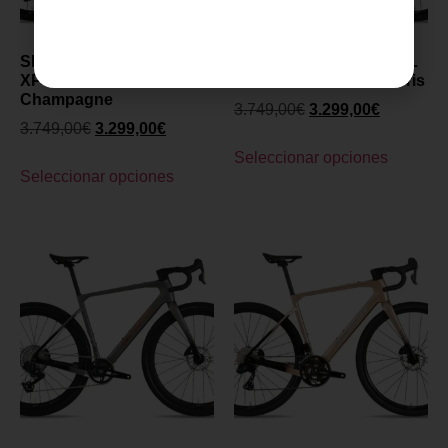
SENSA GIULIA GRAVEL
SENSA GIULIA GRAVEL
XP AXS 2027-
XP AXS 2027- Polish Gris
Champagne
3.749,00
€
3.299,00
€
3.749,00
€
3.299,00
€
Seleccionar opciones
Seleccionar opciones