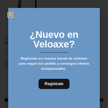
¿Nuevo en
CUBIERTA HUTCHINSON
Veloaxe?
ACROBAT 700×37
22,90
€
20,89
€
Regístrate en nuestra tienda de ciclismo
para seguir tus pedido y conseguir ofertas
Añadir al carrito
excepcionales.
Descubre más productos
Regístrate