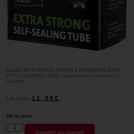
Accueil
BTT
ROUES, PNEUS & CHAMBRES À AIR
/
/
VTT
CHAMBRES À AIR
/
CHAMBRE À AIR ANTI-CREVAISON 27,5 –
SCHRADER
11,99
€
15,99
€
100 en stock
Ajouter au panier