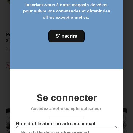
Inscrivez-vous à notre magasin de vélos
pour suivre vos commandes et obtenir des
offres exceptionnelles.
Poignées de vélo VTT en
S'inscrire
silicone vert
20,00
€
17,95
€
Ajouter au panier
Découvrez plus de produits
Se connecter
Accédez à votre compte utilisateur
Nom d'utilisateur ou adresse e-mail