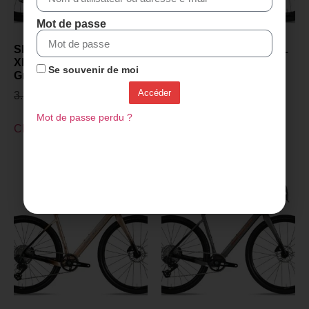
Mot de passe
SENSA GIULIA GRAVEL
SENSA GIULIA GRAVEL
XP PROJECT Z 2027 -
XP PROJECT Z 2027 -
Se souvenir de moi
Gris polonais
Champagne
Accéder
3.299,00
€
2.899,00
€
3.299,00
€
2.899,00
€
Mot de passe perdu ?
Choix des options
Choix des options