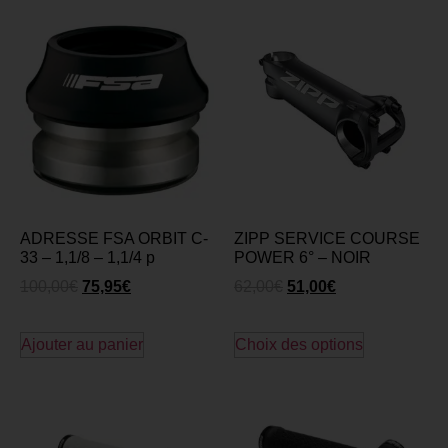
ADRESSE FSA ORBIT C-
ZIPP SERVICE COURSE
33 – 1,1/8 – 1,1/4 p
POWER 6° – NOIR
100,00
€
75,95
€
62,00
€
51,00
€
Ajouter au panier
Choix des options