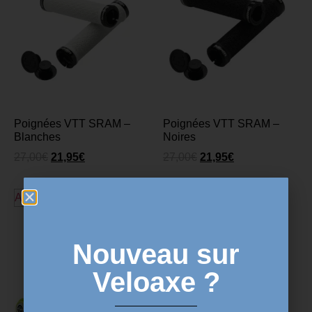
Poignées VTT SRAM –
Poignées VTT SRAM –
Blanches
Noires
27,00
€
21,95
€
27,00
€
21,95
€
Ajouter au panier
Ajouter au panier
Nouveau sur
Veloaxe ?