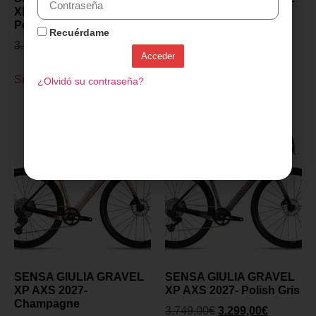
XP PROJECT Z 2027-
XP PROJECT Z 2027-
Polish Gris
Champagne
Recuérdame
3.299,00
€
2.899,00
€
3.299,00
€
2.899,00
€
Acceder
Seleccionar opciones
Seleccionar opciones
¿Olvidó su contraseña?
SENSA GIULIA GRAVEL
SENSA GIULIA GRAVEL
XP AXS 2027-
XP AXS 2027- Polish Gris
Champagne
3.749,00
€
3.299,00
€