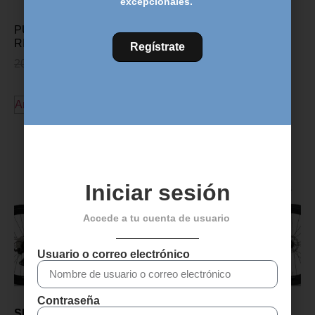
excepcionales.
PUÑOS SILICONA BIKE
RIBBON – NEGRO
Regístrate
20,00
€
17,95
€
Añadir al carrito
Descubre más productos
Iniciar sesión
Accede a tu cuenta de usuario
Usuario o correo electrónico
Contraseña
SENSA GIULIA GRAVEL
SENSA GIULIA GRAVEL