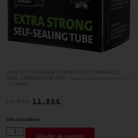
Inicio
BTT
RUEDAS / CUBIERTAS / CAMARA DE
/
/
AIRE
CAMARAS DE AIRE
/
/ CAMARA SLIME ANTIPINCHAZOS 27,5
– SCHRADER
11,99
€
15,99
€
100 disponibles
Añadir al carrito