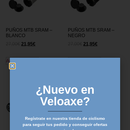
PUÑOS MTB SRAM –
PUÑOS MTB SRAM –
BLANCO
NEGRO
27,00
€
21,95
€
27,00
€
21,95
€
Añadir al carrito
Añadir al carrito
¿Nuevo en
Veloaxe?
Regístrate en nuestra tienda de ciclismo
para seguir tus pedido y conseguir ofertas