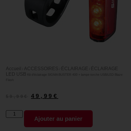
Accueil
ACCESSOIRES
ÉCLAIRAGE
ÉCLAIRAGE
/
/
/
LED USB
Kit d'éclairage SIGMA BUSTER 400 + lampe torche USB/LED Blaze
Flash
49,99
€
59,99
€
Ajouter au panier