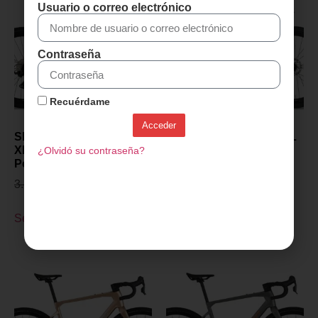
Usuario o correo electrónico
Contraseña
Recuérdame
Acceder
SENSA GIULIA GRAVEL
SENSA GIULIA GRAVEL
XP PROJECT Z 2027-
XP PROJECT Z 2027-
¿Olvidó su contraseña?
Polish Gris
Champagne
3.299,00
€
2.899,00
€
3.299,00
€
2.899,00
€
Seleccionar opciones
Seleccionar opciones