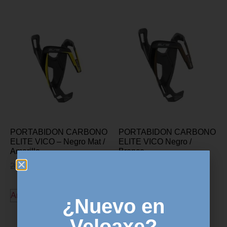
PORTABIDON CARBONO
PORTABIDON CARBONO
ELITE VICO – Negro Mat /
ELITE VICO Negro /
Amarillo
Bronce
29,99
€
23,99
€
29,99
€
23,99
€
Añadir al carrito
Añadir al carrito
¿Nuevo en
Veloaxe?